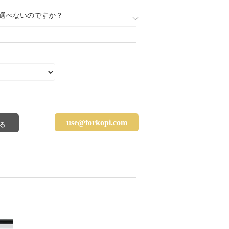
選べないのですか？
use@forkopi.com