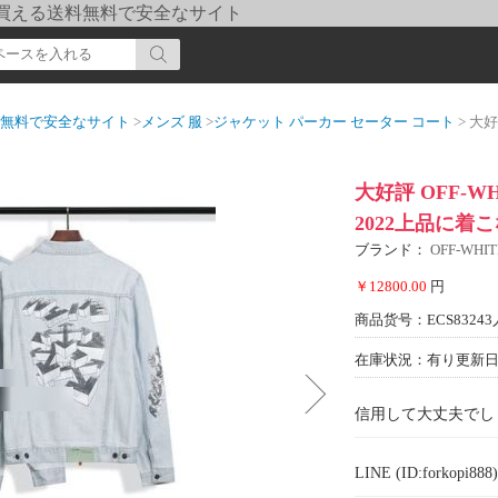
pi] 買える送料無料で安全なサイト
送料無料で安全なサイト
>
メンズ 服
>
ジャケット パーカー セーター コート
> 大好評 
大好評 OFF-
2022上品に着
ブランド：
OFF-WH
￥12800.00
円
商品货号：ECS83243
在庫状況：有り
更新日期
信用して大丈夫でし
LINE (ID:forkopi