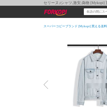
セリーヌ,tシャツ,激安,偽物 [Myko
スーパーコピーブランド [Mykopi] 買える