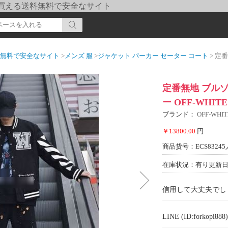
pi] 買える送料無料で安全なサイト
送料無料で安全なサイト
>
メンズ 服
>
ジャケット パーカー セーター コート
> 定番無地
定番無地 ブル
ー OFF-WHIT
ブランド：
OFF-WH
￥13800.00
円
商品货号：ECS83245
在庫状況：有り
更新日期
信用して大丈夫でし
LINE (ID:forkopi