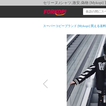
セリーヌ,tシャツ,激安,偽物 [Myko
スーパーコピーブランド [Mykopi] 買える