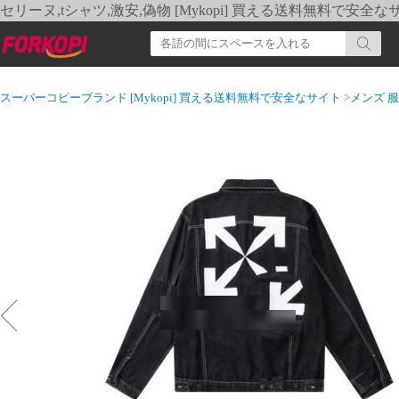
セリーヌ,tシャツ,激安,偽物 [Mykopi] 買える送料無料で安全な
スーパーコピーブランド [Mykopi] 買える送料無料で安全なサイト
>
メンズ 服