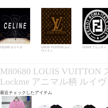
CELINE セリーヌ
LOUIS VUITTON ルイ
FENDI フェンディ
ヴィトン
M80680 LOUIS VUITT
Lockme アニマル柄 ルイ
最近チェックしたアイテム