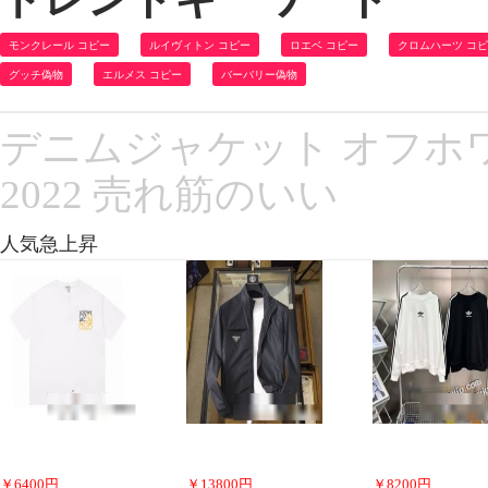
モンクレール コピー
ルイヴィトン コピー
ロエベ コピー
クロムハーツ コ
グッチ偽物
エルメス コピー
バーバリー偽物
デニムジャケット オフホワイ
2022 売れ筋のいい
人気急上昇
￥
6400
円
￥
13800
円
￥
8200
円