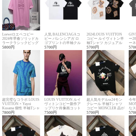
Loeweロエベコピー
人気 BALENCIAGAコ
2024LOUIS VUITTON
GI
2024年早春ソリッドカ
ピー バレンシアガ ロ
コピー ルイヴィトン半
ー2
ラークラシックビッグ
ゴプリントの半袖クル
袖Tシャツ カジュアル
ーネ
ロゴ刺繍Tシャツ
5800
円
ーネックTシャツ
5700
円
に馴染む 2色展開
5700
円
ー 
570
超完璧なコラボ LOUIS
LOUIS VUITTON ルイ
超人気モデルss24モン
今年
VUITTON × Yayoi
ヴィトンコピー新作ア
クレール 半袖Tシャツ
MO
Kusama 個性 半袖Tシャ
ップリケ肖像画コット
コピー MONCLER 品が
なス
ツコピー男女兼用
7800
円
ンニット半袖Tシャツ
7500
円
良く見た目
5700
円
ルコ
570