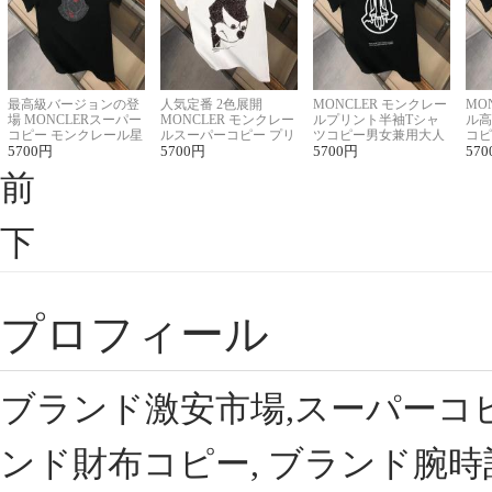
最高級バージョンの登
人気定番 2色展開
MONCLER モンクレー
MO
場 MONCLERスーパー
MONCLER モンクレー
ルプリント半袖Tシャ
ル高
コピー モンクレール星
ルスーパーコピー プリ
ツコピー男女兼用大人
コピ
座半袖Tシャツ
5700
円
ント半袖Tシャツ
5700
円
可愛い春夏コーデ
5700
円
ィブ
570
前
下
プロフィール
ブランド激安市場,スーパーコ
ンド財布コピー, ブランド腕時