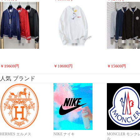
￥
19600
円
￥
10600
円
￥
15600
円
人気 ブランド
HERMES エルメス
NIKE ナイキ
MONCLER モンク
ル