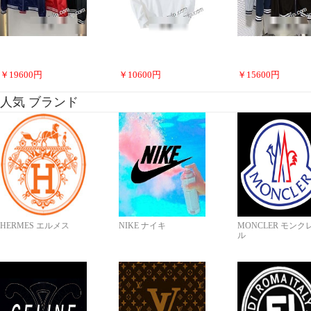
￥
19600
円
￥
10600
円
￥
15600
円
人気 ブランド
HERMES エルメス
NIKE ナイキ
MONCLER モンク
ル