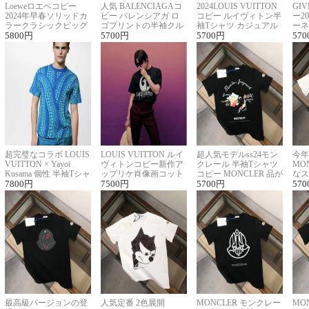
Loeweロエベコピー
人気 BALENCIAGAコ
2024LOUIS VUITTON
GI
2024年早春ソリッドカ
ピー バレンシアガ ロ
コピー ルイヴィトン半
ー2
ラークラシックビッグ
ゴプリントの半袖クル
袖Tシャツ カジュアル
ーネ
ロゴ刺繍Tシャツ
5800
円
ーネックTシャツ
5700
円
に馴染む 2色展開
5700
円
ー 
570
超完璧なコラボ LOUIS
LOUIS VUITTON ルイ
超人気モデルss24モン
今年
VUITTON × Yayoi
ヴィトンコピー新作ア
クレール 半袖Tシャツ
MO
Kusama 個性 半袖Tシャ
ップリケ肖像画コット
コピー MONCLER 品が
なス
ツコピー男女兼用
7800
円
ンニット半袖Tシャツ
7500
円
良く見た目
5700
円
ルコ
570
最高級バージョンの登
人気定番 2色展開
MONCLER モンクレー
MO