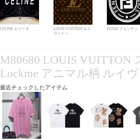
CELINE セリーヌ
LOUIS VUITTON ルイ
FENDI フェンディ
ヴィトン
M80680 LOUIS VUITT
Lockme アニマル柄 ルイ
最近チェックしたアイテム