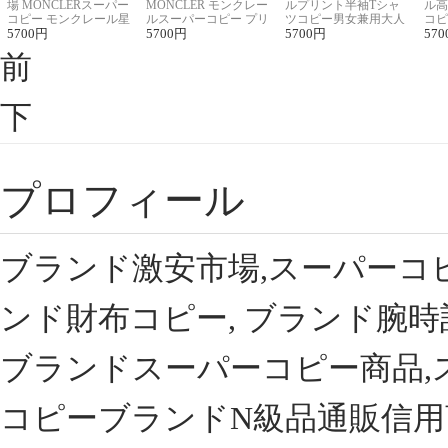
場 MONCLERスーパー
MONCLER モンクレー
ルプリント半袖Tシャ
ル高
コピー モンクレール星
ルスーパーコピー プリ
ツコピー男女兼用大人
コピ
座半袖Tシャツ
5700
円
ント半袖Tシャツ
5700
円
可愛い春夏コーデ
5700
円
ィブ
570
前
下
プロフィール
ブランド激安市場,スーパーコ
ンド財布コピー, ブランド腕時
ブランドスーパーコピー商品,
コピーブランドN級品通販信用