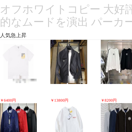
オフホワイトコピー 大好評 O
的なムードを演出 パーカー 
人気急上昇
￥
6400
円
￥
13800
円
￥
8200
円