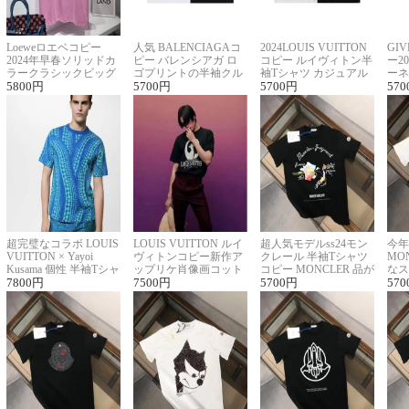
Loeweロエベコピー
人気 BALENCIAGAコ
2024LOUIS VUITTON
GI
2024年早春ソリッドカ
ピー バレンシアガ ロ
コピー ルイヴィトン半
ー2
ラークラシックビッグ
ゴプリントの半袖クル
袖Tシャツ カジュアル
ーネ
ロゴ刺繍Tシャツ
5800
円
ーネックTシャツ
5700
円
に馴染む 2色展開
5700
円
ー 
570
超完璧なコラボ LOUIS
LOUIS VUITTON ルイ
超人気モデルss24モン
今年
VUITTON × Yayoi
ヴィトンコピー新作ア
クレール 半袖Tシャツ
MO
Kusama 個性 半袖Tシャ
ップリケ肖像画コット
コピー MONCLER 品が
なス
ツコピー男女兼用
7800
円
ンニット半袖Tシャツ
7500
円
良く見た目
5700
円
ルコ
570