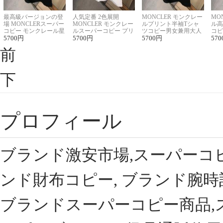
最高級バージョンの登
人気定番 2色展開
MONCLER モンクレー
MO
場 MONCLERスーパー
MONCLER モンクレー
ルプリント半袖Tシャ
ル高
コピー モンクレール星
ルスーパーコピー プリ
ツコピー男女兼用大人
コピ
座半袖Tシャツ
5700
円
ント半袖Tシャツ
5700
円
可愛い春夏コーデ
5700
円
ィブ
570
前
下
プロフィール
ブランド激安市場,スーパーコ
ンド財布コピー, ブランド腕時
ブランドスーパーコピー商品,