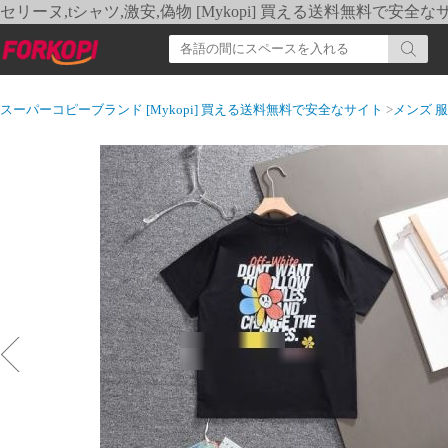
セリーヌ,tシャツ,激安,偽物 [Mykopi] 買える送料無料で安全な
スーパーコピーブランド [Mykopi] 買える送料無料で安全なサイト
>
メンズ 服