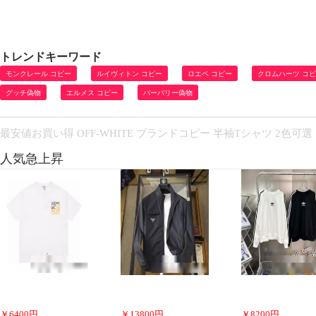
トレンドキーワード
モンクレール コピー
ルイヴィトン コピー
ロエベ コピー
クロムハーツ コ
グッチ偽物
エルメス コピー
バーバリー偽物
最安値お買い得 OFF-WHITE ブランドコピー 半袖Tシャツ 2色可選
人気急上昇
￥
6400
円
￥
13800
円
￥
8200
円