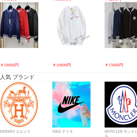
￥
19600
円
￥
10600
円
￥
15600
円
人気 ブランド
HERMES エルメス
NIKE ナイキ
MONCLER モンク
ル