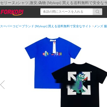
セリーヌ,tシャツ,激安,偽物 [Mykopi] 買える送料無料で安全な
スーパーコピーブランド [Mykopi] 買える送料無料で安全なサイト
>
メンズ 服