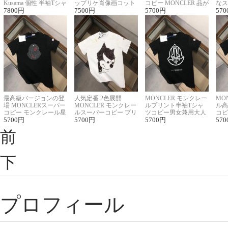
Kusama 個性 半袖Tシャ
ップリケ肖像画コット
コピー MONCLER 品が
なス
ツコピー男女兼用
7800
円
ンニット半袖Tシャツ
7500
円
良く見た目
5700
円
ルコ
570
最高級バージョンの登
人気定番 2色展開
MONCLER モンクレー
MO
場 MONCLERスーパー
MONCLER モンクレー
ルプリント半袖Tシャ
ル高
コピー モンクレール星
ルスーパーコピー プリ
ツコピー男女兼用大人
コピ
座半袖Tシャツ
5700
円
ント半袖Tシャツ
5700
円
可愛い春夏コーデ
5700
円
ィブ
570
前
下
プロフィール