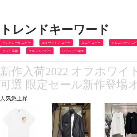
トレンドキーワード
モンクレール コピー
ルイヴィトン コピー
ロエベ コピー
クロムハーツ コ
グッチ偽物
エルメス コピー
バーバリー偽物
新作入荷2022 オフホワイ
可選 限定セール新作登場
人気急上昇