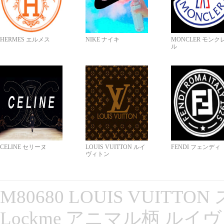
HERMES エルメス
NIKE ナイキ
MONCLER モンク
ル
CELINE セリーヌ
LOUIS VUITTON ルイ
FENDI フェンディ
ヴィトン
M80680 LOUIS VUITT
Lockme アニマル柄 ルイ