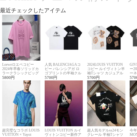
最近チェックしたアイテム
Loeweロエベコピー
人気 BALENCIAGAコ
2024LOUIS VUITTON
GI
2024年早春ソリッドカ
ピー バレンシアガ ロ
コピー ルイヴィトン半
ー2
ラークラシックビッグ
ゴプリントの半袖クル
袖Tシャツ カジュアル
ーネ
ロゴ刺繍Tシャツ
5800
円
ーネックTシャツ
5700
円
に馴染む 2色展開
5700
円
ー 
570
超完璧なコラボ LOUIS
LOUIS VUITTON ルイ
超人気モデルss24モン
今年
VUITTON × Yayoi
ヴィトンコピー新作ア
クレール 半袖Tシャツ
MO