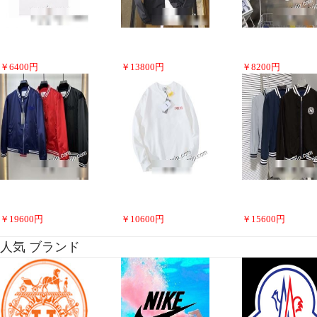
￥
6400
円
￥
13800
円
￥
8200
円
￥
19600
円
￥
10600
円
￥
15600
円
人気 ブランド