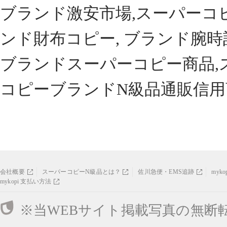
ブランド激安市場,スーパーコ
ンド財布コピー, ブランド腕時
ブランドスーパーコピー商品,
コピーブランドN級品通販信用
会社概要
スーパーコピーN級品とは？
佐川急便・EMS追跡
myk
mykopi 支払い方法
※当WEBサイト掲載写真の無断