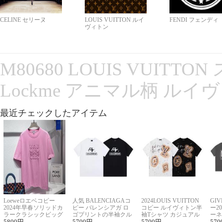
CELINE セリーヌ
LOUIS VUITTON ルイ
FENDI フェンディ
ヴィトン
M80680 LOUIS VUITT
Lockme アニマル柄 ルイ
最近チェックしたアイテム
Loeweロエベコピー
人気 BALENCIAGAコ
2024LOUIS VUITTON
GI
2024年早春ソリッドカ
ピー バレンシアガ ロ
コピー ルイヴィトン半
ー2
ラークラシックビッグ
ゴプリントの半袖クル
袖Tシャツ カジュアル
ーネ
ロゴ刺繍Tシャツ
5800
円
ーネックTシャツ
5700
円
に馴染む 2色展開
5700
円
ー 
570