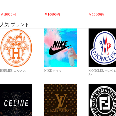
￥
19600
円
￥
10600
円
￥
15600
円
人気 ブランド
HERMES エルメス
NIKE ナイキ
MONCLER モンク
ル