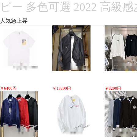
ピー 多色可選 2022 高級
人気急上昇
￥
6400
円
￥
13800
円
￥
8200
円