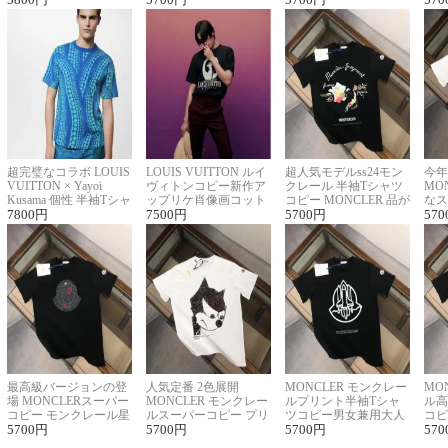
超完璧なコラボ LOUIS
LOUIS VUITTON ルイ
超人気モデルss24モン
今年
VUITTON × Yayoi
ヴィトンコピー新作ア
クレール 半袖Tシャツ
MO
Kusama 個性 半袖Tシャ
ップリケ肖像画コット
コピー MONCLER 品が
なス
ツコピー男女兼用
7800
円
ンニット半袖Tシャツ
7500
円
良く見た目
5700
円
ルコ
570
最高級バージョンの登
人気定番 2色展開
MONCLER モンクレー
MO
場 MONCLERスーパー
MONCLER モンクレー
ルプリント半袖Tシャ
ル高
コピー モンクレール星
ルスーパーコピー プリ
ツコピー男女兼用大人
コピ
座半袖Tシャツ
5700
円
ント半袖Tシャツ
5700
円
可愛い春夏コーデ
5700
円
ィブ
570