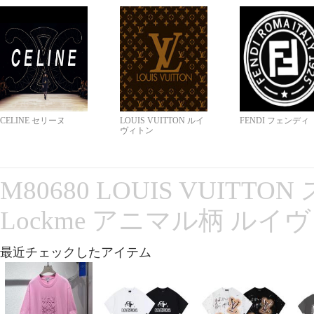
CELINE セリーヌ
LOUIS VUITTON ルイ
FENDI フェンディ
ヴィトン
M80680 LOUIS VUITT
Lockme アニマル柄 ルイ
最近チェックしたアイテム