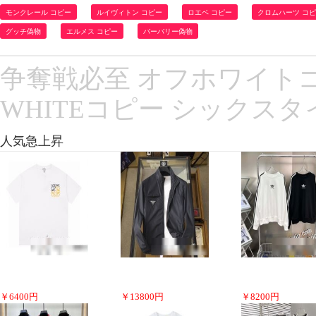
モンクレール コピー
ルイヴィトン コピー
ロエベ コピー
クロムハーツ コ
グッチ偽物
エルメス コピー
バーバリー偽物
争奪戦必至 オフホワイトコピー
WHITEコピー シックス
人気急上昇
￥
6400
円
￥
13800
円
￥
8200
円