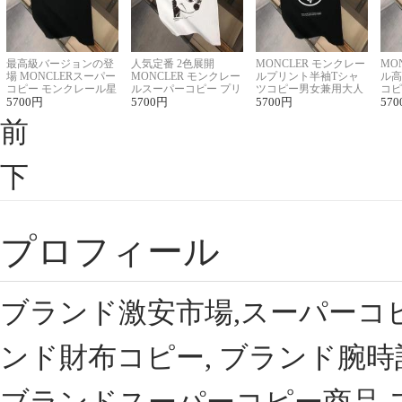
最高級バージョンの登
人気定番 2色展開
MONCLER モンクレー
MO
場 MONCLERスーパー
MONCLER モンクレー
ルプリント半袖Tシャ
ル高
コピー モンクレール星
ルスーパーコピー プリ
ツコピー男女兼用大人
コピ
座半袖Tシャツ
5700
円
ント半袖Tシャツ
5700
円
可愛い春夏コーデ
5700
円
ィブ
570
前
下
プロフィール
ブランド激安市場,スーパーコ
ンド財布コピー, ブランド腕時