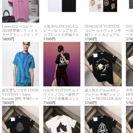
Loeweロエベコピー
人気 BALENCIAGAコ
2024LOUIS VUITTON
GI
2024年早春ソリッドカ
ピー バレンシアガ ロ
コピー ルイヴィトン半
ー2
ラークラシックビッグ
ゴプリントの半袖クル
袖Tシャツ カジュアル
ーネ
ロゴ刺繍Tシャツ
5800
円
ーネックTシャツ
5700
円
に馴染む 2色展開
5700
円
ー 
570
超完璧なコラボ LOUIS
LOUIS VUITTON ルイ
超人気モデルss24モン
今年
VUITTON × Yayoi
ヴィトンコピー新作ア
クレール 半袖Tシャツ
MO
Kusama 個性 半袖Tシャ
ップリケ肖像画コット
コピー MONCLER 品が
なス
ツコピー男女兼用
7800
円
ンニット半袖Tシャツ
7500
円
良く見た目
5700
円
ルコ
570