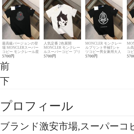
最高級バージョンの登
人気定番 2色展開
MONCLER モンクレー
MO
場 MONCLERスーパー
MONCLER モンクレー
ルプリント半袖Tシャ
ル高
コピー モンクレール星
ルスーパーコピー プリ
ツコピー男女兼用大人
コピ
座半袖Tシャツ
5700
円
ント半袖Tシャツ
5700
円
可愛い春夏コーデ
5700
円
ィブ
570
前
下
プロフィール
ブランド激安市場,スーパーコ