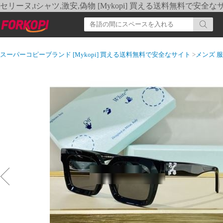
セリーヌ,tシャツ,激安,偽物 [Mykopi] 買える送料無料で安全な
スーパーコピーブランド [Mykopi] 買える送料無料で安全なサイト
>
メンズ 服