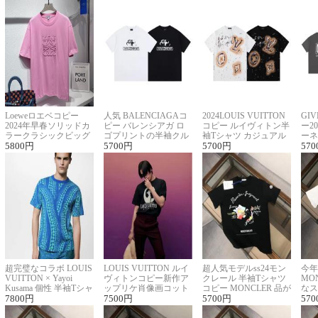
Loeweロエベコピー
人気 BALENCIAGAコ
2024LOUIS VUITTON
GI
2024年早春ソリッドカ
ピー バレンシアガ ロ
コピー ルイヴィトン半
ー2
ラークラシックビッグ
ゴプリントの半袖クル
袖Tシャツ カジュアル
ーネ
ロゴ刺繍Tシャツ
5800
円
ーネックTシャツ
5700
円
に馴染む 2色展開
5700
円
ー 
570
超完璧なコラボ LOUIS
LOUIS VUITTON ルイ
超人気モデルss24モン
今年
VUITTON × Yayoi
ヴィトンコピー新作ア
クレール 半袖Tシャツ
MO
Kusama 個性 半袖Tシャ
ップリケ肖像画コット
コピー MONCLER 品が
なス
ツコピー男女兼用
7800
円
ンニット半袖Tシャツ
7500
円
良く見た目
5700
円
ルコ
570