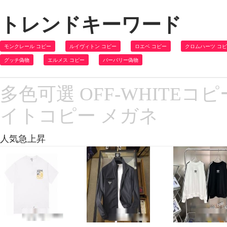
トレンドキーワード
モンクレール コピー
ルイヴィトン コピー
ロエベ コピー
クロムハーツ コ
グッチ偽物
エルメス コピー
バーバリー偽物
多色可選 OFF-WHITEコピ
イトコピー メガネ
人気急上昇