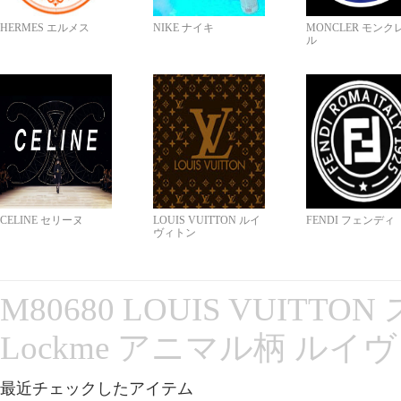
HERMES エルメス
NIKE ナイキ
MONCLER モンク
ル
CELINE セリーヌ
LOUIS VUITTON ルイ
FENDI フェンディ
ヴィトン
M80680 LOUIS VUITT
Lockme アニマル柄 ルイ
最近チェックしたアイテム