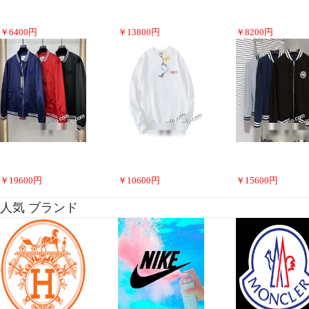
￥
6400
円
￥
13800
円
￥
8200
円
￥
19600
円
￥
10600
円
￥
15600
円
人気 ブランド