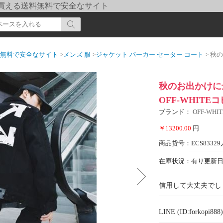
pi] 買える送料無料で安全なサイト
送料無料で安全なサイト
>
メンズ 服
>
ジャケット パーカー セーター コート
> 秋のお出
秋のお出かけに
OFF-WHITE
ブランド：
OFF-WH
￥13200.00
円
商品货号：ECS83329
在庫状況：有り
更新日期
信用して大丈夫でし
LINE (ID:forkopi