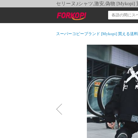
セリーヌ,tシャツ,激安,偽物 [Myko
スーパーコピーブランド [Mykopi] 買える