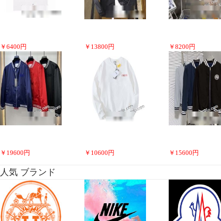
￥
6400
円
￥
13800
円
￥
8200
円
￥
19600
円
￥
10600
円
￥
15600
円
人気 ブランド