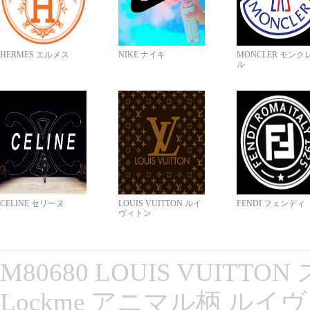
HERMES エルメス
NIKE ナイキ
MONCLER モンク
ル
CELINE セリーヌ
LOUIS VUITTON ルイ
FENDI フェンディ
ヴィトン
M80680 LOUIS VUITT
Lockme アニマル柄 ルイ