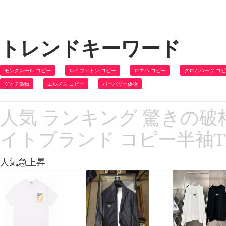
トレンドキーワード
モンクレール コピー
ルイヴィトン コピー
ロエベ コピー
クロムハーツ コ
グッチ偽物
エルメス コピー
バーバリー偽物
人気 ランキング 驚きの破格値
イトブランド コピー半袖T
人気急上昇