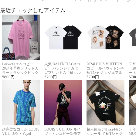
最近チェックしたアイテム
Loeweロエベコピー
人気 BALENCIAGAコ
2024LOUIS VUITTON
GI
2024年早春ソリッドカ
ピー バレンシアガ ロ
コピー ルイヴィトン半
ー2
ラークラシックビッグ
ゴプリントの半袖クル
袖Tシャツ カジュアル
ーネ
ロゴ刺繍Tシャツ
5800
円
ーネックTシャツ
5700
円
に馴染む 2色展開
5700
円
ー 
570
超完璧なコラボ LOUIS
LOUIS VUITTON ルイ
超人気モデルss24モン
今年
VUITTON × Yayoi
ヴィトンコピー新作ア
クレール 半袖Tシャツ
MO