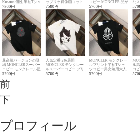
Kusama 個性 半袖Tシャ
ップリケ肖像画コット
コピー MONCLER 品が
なス
ツコピー男女兼用
7800
円
ンニット半袖Tシャツ
7500
円
良く見た目
5700
円
ルコ
570
最高級バージョンの登
人気定番 2色展開
MONCLER モンクレー
MO
場 MONCLERスーパー
MONCLER モンクレー
ルプリント半袖Tシャ
ル高
コピー モンクレール星
ルスーパーコピー プリ
ツコピー男女兼用大人
コピ
座半袖Tシャツ
5700
円
ント半袖Tシャツ
5700
円
可愛い春夏コーデ
5700
円
ィブ
570
前
下
プロフィール