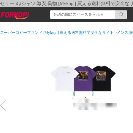
セリーヌ,tシャツ,激安,偽物 [Mykopi] 買える送料無料で安全な
スーパーコピーブランド [Mykopi] 買える送料無料で安全なサイト
>
メンズ 服