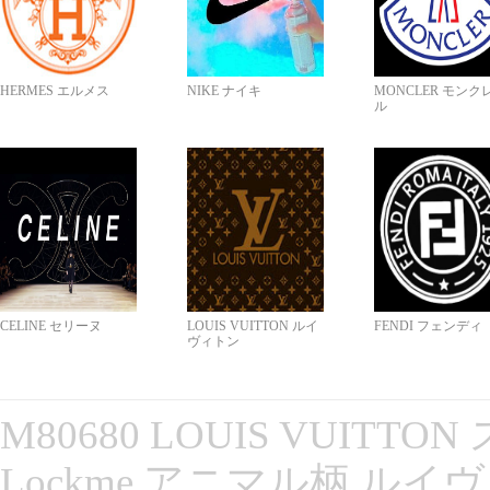
HERMES エルメス
NIKE ナイキ
MONCLER モンク
ル
CELINE セリーヌ
LOUIS VUITTON ルイ
FENDI フェンディ
ヴィトン
M80680 LOUIS VUITT
Lockme アニマル柄 ルイ