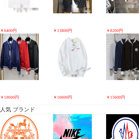
￥
6400
円
￥
13800
円
￥
8200
円
￥
19600
円
￥
10600
円
￥
15600
円
人気 ブランド