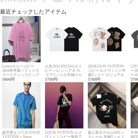
最近チェックしたアイテム
Loeweロエベコピー
人気 BALENCIAGAコ
2024LOUIS VUITTON
GI
2024年早春ソリッドカ
ピー バレンシアガ ロ
コピー ルイヴィトン半
ー2
ラークラシックビッグ
ゴプリントの半袖クル
袖Tシャツ カジュアル
ーネ
ロゴ刺繍Tシャツ
5800
円
ーネックTシャツ
5700
円
に馴染む 2色展開
5700
円
ー 
570
超完璧なコラボ LOUIS
LOUIS VUITTON ルイ
超人気モデルss24モン
今年
VUITTON × Yayoi
ヴィトンコピー新作ア
クレール 半袖Tシャツ
MO