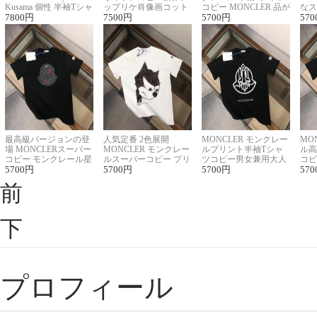
Kusama 個性 半袖Tシャ
ップリケ肖像画コット
コピー MONCLER 品が
なス
ツコピー男女兼用
7800
円
ンニット半袖Tシャツ
7500
円
良く見た目
5700
円
ルコ
570
最高級バージョンの登
人気定番 2色展開
MONCLER モンクレー
MO
場 MONCLERスーパー
MONCLER モンクレー
ルプリント半袖Tシャ
ル高
コピー モンクレール星
ルスーパーコピー プリ
ツコピー男女兼用大人
コピ
座半袖Tシャツ
5700
円
ント半袖Tシャツ
5700
円
可愛い春夏コーデ
5700
円
ィブ
570
前
下
プロフィール