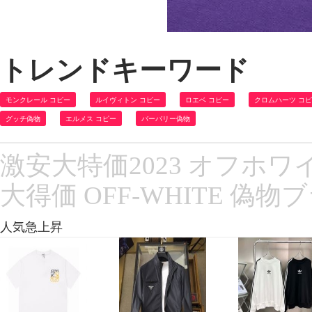
トレンドキーワード
モンクレール コピー
ルイヴィトン コピー
ロエベ コピー
クロムハーツ コ
グッチ偽物
エルメス コピー
バーバリー偽物
激安大特価2023 オフホ
大得価 OFF-WHITE 
人気急上昇