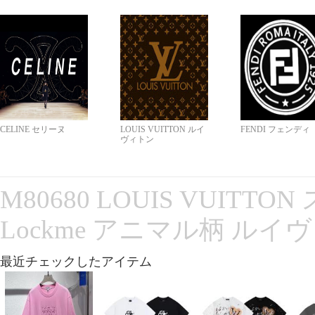
CELINE セリーヌ
LOUIS VUITTON ルイ
FENDI フェンディ
ヴィトン
M80680 LOUIS VUITT
Lockme アニマル柄 ルイ
最近チェックしたアイテム