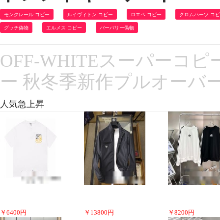
モンクレール コピー
ルイヴィトン コピー
ロエベ コピー
クロムハーツ コ
グッチ偽物
エルメス コピー
バーバリー偽物
OFF-WHITEスーパーコ
ー 秋冬季新作プルオーバ
人気急上昇
￥
6400
円
￥
13800
円
￥
8200
円