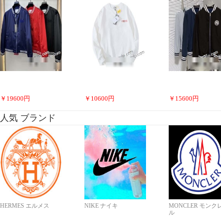
￥
19600
円
￥
10600
円
￥
15600
円
人気 ブランド
HERMES エルメス
NIKE ナイキ
MONCLER モンク
ル