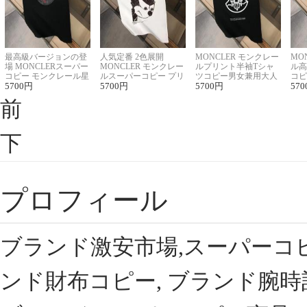
最高級バージョンの登
人気定番 2色展開
MONCLER モンクレー
MO
場 MONCLERスーパー
MONCLER モンクレー
ルプリント半袖Tシャ
ル高
コピー モンクレール星
ルスーパーコピー プリ
ツコピー男女兼用大人
コピ
座半袖Tシャツ
5700
円
ント半袖Tシャツ
5700
円
可愛い春夏コーデ
5700
円
ィブ
570
前
下
プロフィール
ブランド激安市場,スーパーコ
ンド財布コピー, ブランド腕時