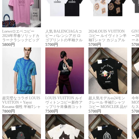
Loeweロエベコピー
人気 BALENCIAGAコ
2024LOUIS VUITTON
GI
2024年早春ソリッドカ
ピー バレンシアガ ロ
コピー ルイヴィトン半
ー2
ラークラシックビッグ
ゴプリントの半袖クル
袖Tシャツ カジュアル
ーネ
ロゴ刺繍Tシャツ
5800
円
ーネックTシャツ
5700
円
に馴染む 2色展開
5700
円
ー 
570
超完璧なコラボ LOUIS
LOUIS VUITTON ルイ
超人気モデルss24モン
今年
VUITTON × Yayoi
ヴィトンコピー新作ア
クレール 半袖Tシャツ
MO
Kusama 個性 半袖Tシャ
ップリケ肖像画コット
コピー MONCLER 品が
なス
ツコピー男女兼用
7800
円
ンニット半袖Tシャツ
7500
円
良く見た目
5700
円
ルコ
570