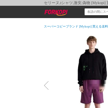
セリーヌ,tシャツ,激安,偽物 [Myko
スーパーコピーブランド [Mykopi] 買える