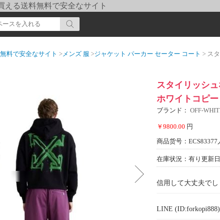
pi] 買える送料無料で安全なサイト
送料無料で安全なサイト
>
メンズ 服
>
ジャケット パーカー セーター コート
> スタイリ
スタイリッシュな
ホワイトコピー 
ブランド：
OFF-WH
￥9800.00
円
商品货号：ECS83377
在庫状況：有り
更新日期
信用して大丈夫でし
LINE (ID:forkopi