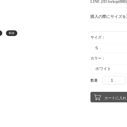
LINE (ID:forkopi
購入の際にサイズを
動画
サイズ：
カラー：
数量