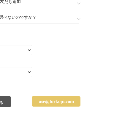
888)友だち追加
選べないのですか？
use@forkopi.com