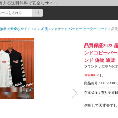
pi] 買える送料無料で安全なサイト
送料無料で安全なサイト
>
メンズ 服
>
ジャケット パーカー セーター コート
> 品質保証20
品質保証2023
ンドコピーパーカー
ンド 偽物 通販
ブランド：
OFF-WH
￥9600.00
円
商品货号：ECS83380
在庫状況：有り
更新日期
信用して大丈夫でし