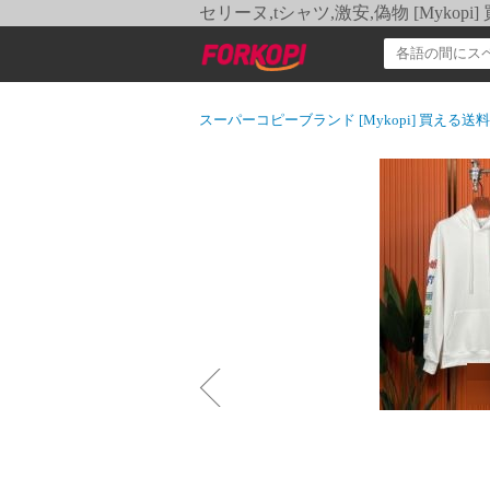
セリーヌ,tシャツ,激安,偽物 [Myko
スーパーコピーブランド [Mykopi] 買える