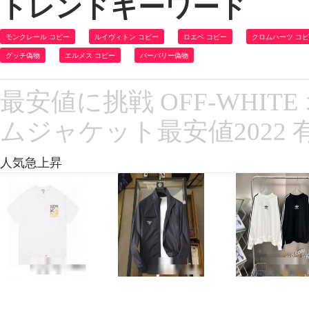
トレンドキーワード
モンクレール コピー
ルイヴィトン コピー
ロエベ コピー
クロムハーツ コ
グッチ偽物
エルメス コピー
バーバリー偽物
最安値に挑戦 OFF-WHI
ムジャケット最安値2022
人気急上昇