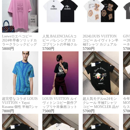
Loeweロエベコピー
人気 BALENCIAGAコ
2024LOUIS VUITTON
GI
2024年早春ソリッドカ
ピー バレンシアガ ロ
コピー ルイヴィトン半
ー2
ラークラシックビッグ
ゴプリントの半袖クル
袖Tシャツ カジュアル
ーネ
ロゴ刺繍Tシャツ
5800
円
ーネックTシャツ
5700
円
に馴染む 2色展開
5700
円
ー 
570
超完璧なコラボ LOUIS
LOUIS VUITTON ルイ
超人気モデルss24モン
今年
VUITTON × Yayoi
ヴィトンコピー新作ア
クレール 半袖Tシャツ
MO
Kusama 個性 半袖Tシャ
ップリケ肖像画コット
コピー MONCLER 品が
なス
ツコピー男女兼用
7800
円
ンニット半袖Tシャツ
7500
円
良く見た目
5700
円
ルコ
570