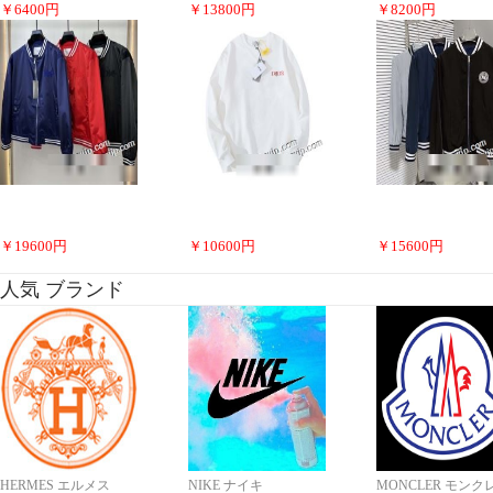
￥
6400
円
￥
13800
円
￥
8200
円
￥
19600
円
￥
10600
円
￥
15600
円
人気 ブランド
HERMES エルメス
NIKE ナイキ
MONCLER モンク