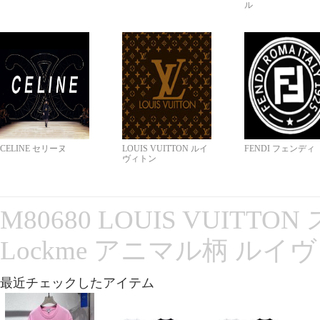
ル
CELINE セリーヌ
LOUIS VUITTON ルイ
FENDI フェンディ
ヴィトン
M80680 LOUIS VUITT
Lockme アニマル柄 ルイ
最近チェックしたアイテム