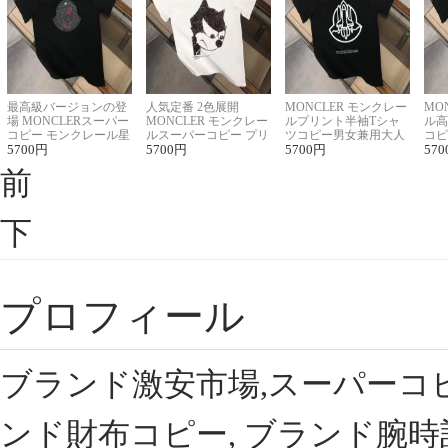
最高級バージョンの登
人気定番 2色展開
MONCLER モンクレー
MO
場 MONCLERスーパー
MONCLER モンクレー
ルプリント半袖Tシャ
ル高
コピー モンクレール星
ルスーパーコピー プリ
ツコピー男女兼用大人
コピ
座半袖Tシャツ
5700
円
ント半袖Tシャツ
5700
円
可愛い春夏コーデ
5700
円
ィブ
570
前
下
プロフィール
ブランド激安市場,スーパーコ
ンド財布コピー, ブランド腕時