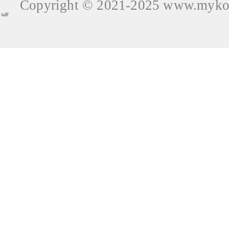
Copyright © 2021-2025
www.mykop