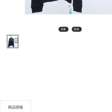
画像
動画
商品情報