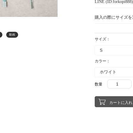
LINE (ID:forkopi
購入の際にサイズを
動画
サイズ：
カラー：
数量