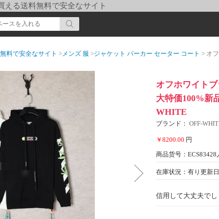
pi] 買える送料無料で安全なサイト
送料無料で安全なサイト
>
メンズ 服
>
ジャケット パーカー セーター コート
> オフホワイ
オフホワイトブラ
大特価100%新品
WHITE
ブランド：
OFF-WH
￥8200.00
円
商品货号：ECS83428
在庫状況：有り
更新日期
信用して大丈夫でし