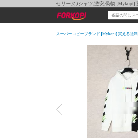
セリーヌ,tシャツ,激安,偽物 [Myko
スーパーコピーブランド [Mykopi] 買える