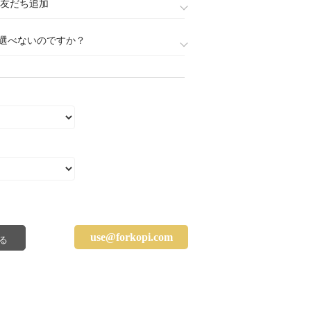
888)友だち追加
選べないのですか？
use@forkopi.com