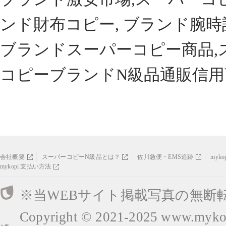
ンド財布コピー, ブランド腕時
ブランドスーパーコピー商品,
コピーブランドN級品通販信用
会社概要
スーパーコピーN級品とは？
佐川急便・EMS追跡
myk
mykopi 支払い方法
※当WEBサイト掲載写真の無断
Copyright © 2021-2025
www.mykop