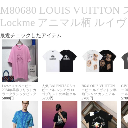
M80680 LOUIS VUITT
Lockme アニマル柄 ルイ
最近チェックしたアイテム
Loeweロエベコピー
人気 BALENCIAGAコ
2024LOUIS VUITTON
GI
2024年早春ソリッドカ
ピー バレンシアガ ロ
コピー ルイヴィトン半
ー2
ラークラシックビッグ
ゴプリントの半袖クル
袖Tシャツ カジュアル
ーネ
ロゴ刺繍Tシャツ
5800
円
ーネックTシャツ
5700
円
に馴染む 2色展開
5700
円
ー 
570