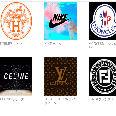
HERMES エルメス
NIKE ナイキ
MONCLER モンク
ル
CELINE セリーヌ
LOUIS VUITTON ルイ
FENDI フェンディ
ヴィトン