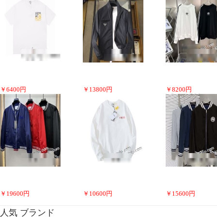
￥
6400
円
￥
13800
円
￥
8200
円
￥
19600
円
￥
10600
円
￥
15600
円
人気 ブランド