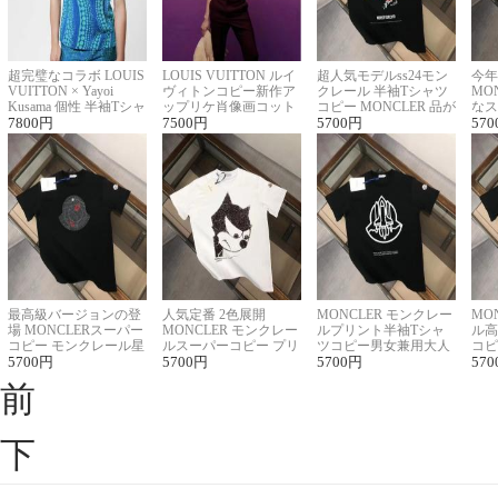
超完璧なコラボ LOUIS
LOUIS VUITTON ルイ
超人気モデルss24モン
今年
VUITTON × Yayoi
ヴィトンコピー新作ア
クレール 半袖Tシャツ
MO
Kusama 個性 半袖Tシャ
ップリケ肖像画コット
コピー MONCLER 品が
なス
ツコピー男女兼用
7800
円
ンニット半袖Tシャツ
7500
円
良く見た目
5700
円
ルコ
570
最高級バージョンの登
人気定番 2色展開
MONCLER モンクレー
MO
場 MONCLERスーパー
MONCLER モンクレー
ルプリント半袖Tシャ
ル高
コピー モンクレール星
ルスーパーコピー プリ
ツコピー男女兼用大人
コピ
座半袖Tシャツ
5700
円
ント半袖Tシャツ
5700
円
可愛い春夏コーデ
5700
円
ィブ
570
前
下