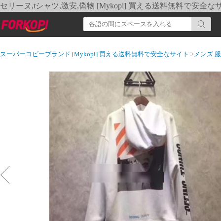
セリーヌ,tシャツ,激安,偽物 [Mykopi] 買える送料無料で安全な
スーパーコピーブランド [Mykopi] 買える送料無料で安全なサイト
>
メンズ 服