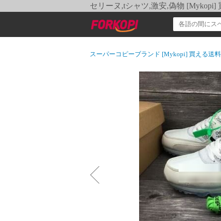
セリーヌ,tシャツ,激安,偽物 [Myko
スーパーコピーブランド [Mykopi] 買える