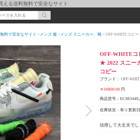
pi] 買える送料無料で安全なサイト
送料無料で安全なサイト
>
メンズ 服
>
メンズ スニーカー、靴
> OFF-WHITEコピー シューズ
OFF-WHIT
★ 2022 ス
コピー
ブランド：
OFF-WH
￥16800.00
円
商品货号：ECS83449
在庫状況：有り
更新日期
信用して大丈夫でし