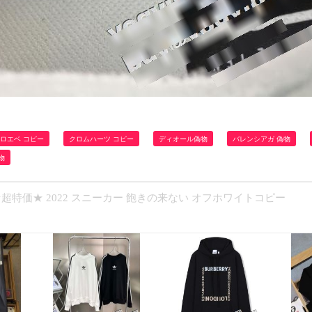
ロエベ コピー
クロムハーツ コピー
ディオール偽物
バレンシアガ 偽物
物
品★超特価★ 2022 スニーカー 飽きの来ない オフホワイトコピー