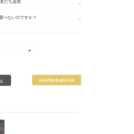
888)友だち追加
選べないのですか？
use@forkopi.com