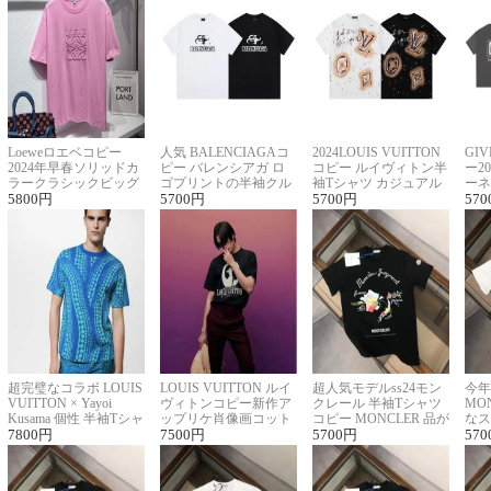
Loeweロエベコピー
人気 BALENCIAGAコ
2024LOUIS VUITTON
GI
2024年早春ソリッドカ
ピー バレンシアガ ロ
コピー ルイヴィトン半
ー2
ラークラシックビッグ
ゴプリントの半袖クル
袖Tシャツ カジュアル
ーネ
ロゴ刺繍Tシャツ
5800
円
ーネックTシャツ
5700
円
に馴染む 2色展開
5700
円
ー 
570
超完璧なコラボ LOUIS
LOUIS VUITTON ルイ
超人気モデルss24モン
今年
VUITTON × Yayoi
ヴィトンコピー新作ア
クレール 半袖Tシャツ
MO
Kusama 個性 半袖Tシャ
ップリケ肖像画コット
コピー MONCLER 品が
なス
ツコピー男女兼用
7800
円
ンニット半袖Tシャツ
7500
円
良く見た目
5700
円
ルコ
570