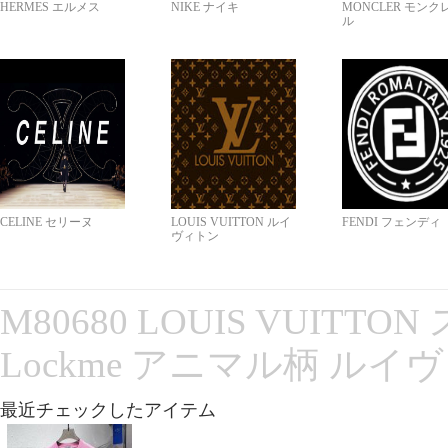
HERMES エルメス
NIKE ナイキ
MONCLER モンク
ル
CELINE セリーヌ
LOUIS VUITTON ルイ
FENDI フェンディ
ヴィトン
M80680 LOUIS VUITT
Lockme アニマル柄 ルイ
最近チェックしたアイテム