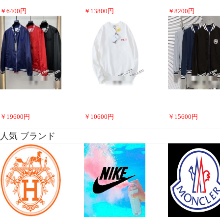
￥
6400
円
￥
13800
円
￥
8200
円
￥
19600
円
￥
10600
円
￥
15600
円
人気 ブランド