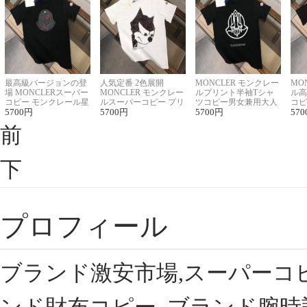
最高級バージョンの登
人気定番 2色展開
MONCLER モンクレー
MO
場 MONCLERスーパー
MONCLER モンクレー
ルプリント半袖Tシャ
ル高
コピー モンクレール星
ルスーパーコピー プリ
ツコピー男女兼用大人
コピ
座半袖Tシャツ
5700
円
ント半袖Tシャツ
5700
円
可愛い春夏コーデ
5700
円
ィブ
570
前
下
プロフィール
ブランド激安市場,スーパーコ