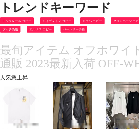
トレンドキーワード
モンクレール コピー
ルイヴィトン コピー
ロエベ コピー
クロムハーツ コ
グッチ偽物
エルメス コピー
バーバリー偽物
最旬アイテム オフホワイ
通販 2023最新入荷 OFF-
人気急上昇