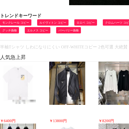
トレンドキーワード
モンクレール コピー
ルイヴィトン コピー
ロエベ コピー
クロムハーツ コ
グッチ偽物
エルメス コピー
バーバリー偽物
半袖Tシャツ しわになりにくい OFF-WHITEコピー 2色可選 大絶賛
人気急上昇
￥
6400
円
￥
13800
円
￥
8200
円