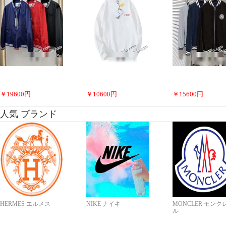
￥
19600
円
￥
10600
円
￥
15600
円
人気 ブランド
HERMES エルメス
NIKE ナイキ
MONCLER モンク
ル