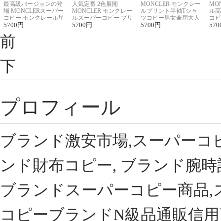
最高級バージョンの登
人気定番 2色展開
MONCLER モンクレー
MO
場 MONCLERスーパー
MONCLER モンクレー
ルプリント半袖Tシャ
ル高
コピー モンクレール星
ルスーパーコピー プリ
ツコピー男女兼用大人
コピ
座半袖Tシャツ
5700
円
ント半袖Tシャツ
5700
円
可愛い春夏コーデ
5700
円
ィブ
570
前
下
プロフィール
ブランド激安市場,スーパーコ
ンド財布コピー, ブランド腕時
ブランドスーパーコピー商品,
コピーブランドN級品通販信用