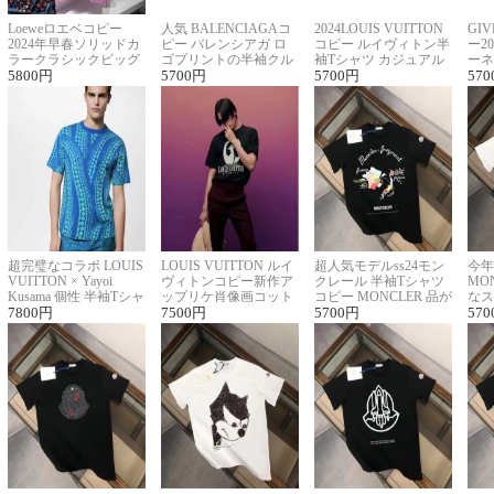
Loeweロエベコピー
人気 BALENCIAGAコ
2024LOUIS VUITTON
GI
2024年早春ソリッドカ
ピー バレンシアガ ロ
コピー ルイヴィトン半
ー2
ラークラシックビッグ
ゴプリントの半袖クル
袖Tシャツ カジュアル
ーネ
ロゴ刺繍Tシャツ
5800
円
ーネックTシャツ
5700
円
に馴染む 2色展開
5700
円
ー 
570
超完璧なコラボ LOUIS
LOUIS VUITTON ルイ
超人気モデルss24モン
今年
VUITTON × Yayoi
ヴィトンコピー新作ア
クレール 半袖Tシャツ
MO
Kusama 個性 半袖Tシャ
ップリケ肖像画コット
コピー MONCLER 品が
なス
ツコピー男女兼用
7800
円
ンニット半袖Tシャツ
7500
円
良く見た目
5700
円
ルコ
570