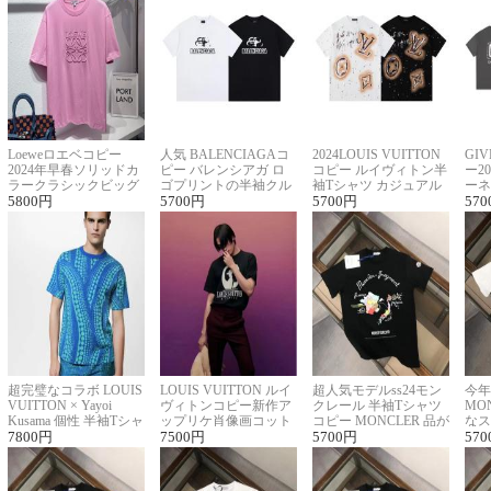
Loeweロエベコピー
人気 BALENCIAGAコ
2024LOUIS VUITTON
GI
2024年早春ソリッドカ
ピー バレンシアガ ロ
コピー ルイヴィトン半
ー2
ラークラシックビッグ
ゴプリントの半袖クル
袖Tシャツ カジュアル
ーネ
ロゴ刺繍Tシャツ
5800
円
ーネックTシャツ
5700
円
に馴染む 2色展開
5700
円
ー 
570
超完璧なコラボ LOUIS
LOUIS VUITTON ルイ
超人気モデルss24モン
今年
VUITTON × Yayoi
ヴィトンコピー新作ア
クレール 半袖Tシャツ
MO
Kusama 個性 半袖Tシャ
ップリケ肖像画コット
コピー MONCLER 品が
なス
ツコピー男女兼用
7800
円
ンニット半袖Tシャツ
7500
円
良く見た目
5700
円
ルコ
570