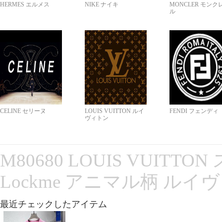
HERMES エルメス
NIKE ナイキ
MONCLER モンク
ル
CELINE セリーヌ
LOUIS VUITTON ルイ
FENDI フェンディ
ヴィトン
M80680 LOUIS VUITT
Lockme アニマル柄 ルイ
最近チェックしたアイテム