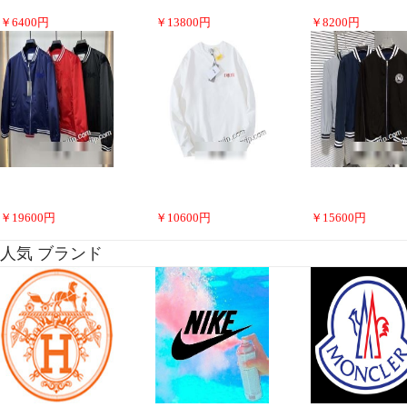
￥
6400
円
￥
13800
円
￥
8200
円
￥
19600
円
￥
10600
円
￥
15600
円
人気 ブランド