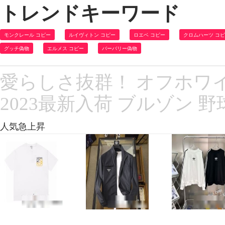
トレンドキーワード
モンクレール コピー
ルイヴィトン コピー
ロエベ コピー
クロムハーツ コ
グッチ偽物
エルメス コピー
バーバリー偽物
愛らしさ抜群！ オフホワイト
2023最新入荷 ブルゾン 
人気急上昇