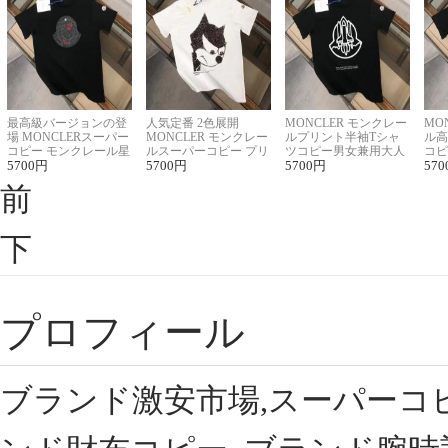
最高級バージョンの登
人気定番 2色展開
MONCLER モンクレー
MO
場 MONCLERスーパー
MONCLER モンクレー
ルプリント半袖Tシャ
ル高
コピー モンクレール星
ルスーパーコピー プリ
ツコピー男女兼用大人
コピ
座半袖Tシャツ
5700
円
ント半袖Tシャツ
5700
円
可愛い春夏コーデ
5700
円
ィブ
570
前
下
プロフィール
ブランド激安市場,スーパーコ