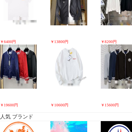
￥
6400
円
￥
13800
円
￥
8200
円
￥
19600
円
￥
10600
円
￥
15600
円
人気 ブランド