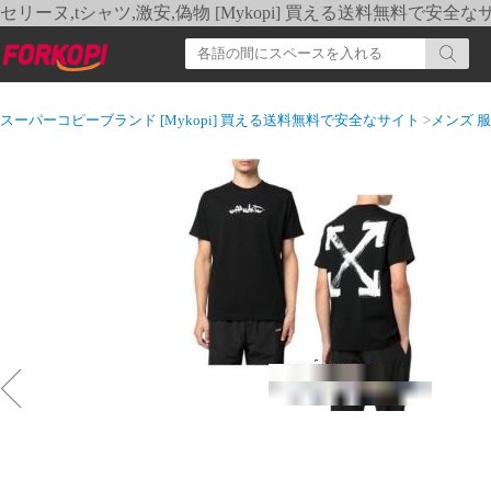
セリーヌ,tシャツ,激安,偽物 [Mykopi] 買える送料無料で安全な
スーパーコピーブランド [Mykopi] 買える送料無料で安全なサイト
>
メンズ 服