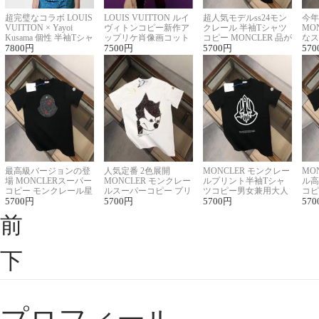
超完璧なコラボ LOUIS
LOUIS VUITTON ルイ
超人気モデルss24モン
今年
VUITTON × Yayoi
ヴィトンコピー新作ア
クレール 半袖Tシャツ
MO
Kusama 個性 半袖Tシャ
ップリケ肖像画コット
コピー MONCLER 品が
なス
ツコピー男女兼用
7800
円
ンニット半袖Tシャツ
7500
円
良く見た目
5700
円
ルコ
570
最高級バージョンの登
人気定番 2色展開
MONCLER モンクレー
MO
場 MONCLERスーパー
MONCLER モンクレー
ルプリント半袖Tシャ
ル高
コピー モンクレール星
ルスーパーコピー プリ
ツコピー男女兼用大人
コピ
座半袖Tシャツ
5700
円
ント半袖Tシャツ
5700
円
可愛い春夏コーデ
5700
円
ィブ
570
前
下