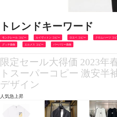
トレンドキーワード
モンクレール コピー
ルイヴィトン コピー
ロエベ コピー
クロムハーツ コ
グッチ偽物
エルメス コピー
バーバリー偽物
限定セール大得価 2023年春
トスーパーコピー 激安半袖
デザイン
人気急上昇