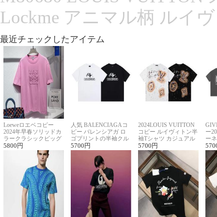
Lockme アニマル柄 ルイ
最近チェックしたアイテム
Loeweロエベコピー
人気 BALENCIAGAコ
2024LOUIS VUITTON
GI
2024年早春ソリッドカ
ピー バレンシアガ ロ
コピー ルイヴィトン半
ー2
ラークラシックビッグ
ゴプリントの半袖クル
袖Tシャツ カジュアル
ーネ
ロゴ刺繍Tシャツ
5800
円
ーネックTシャツ
5700
円
に馴染む 2色展開
5700
円
ー 
570