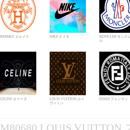
HERMES エルメス
NIKE ナイキ
MONCLER モンク
ル
CELINE セリーヌ
LOUIS VUITTON ルイ
FENDI フェンディ
ヴィトン
M80680 LOUIS VUITT