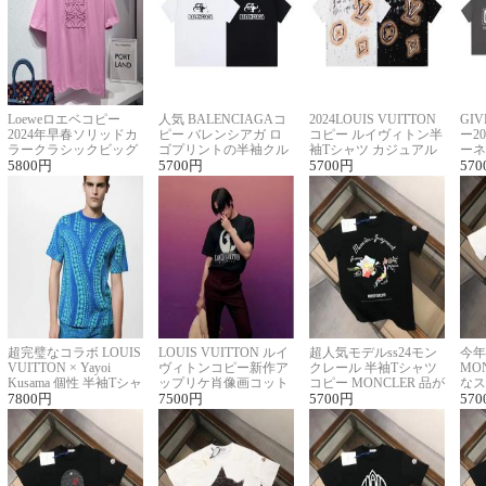
Loeweロエベコピー
人気 BALENCIAGAコ
2024LOUIS VUITTON
GI
2024年早春ソリッドカ
ピー バレンシアガ ロ
コピー ルイヴィトン半
ー2
ラークラシックビッグ
ゴプリントの半袖クル
袖Tシャツ カジュアル
ーネ
ロゴ刺繍Tシャツ
5800
円
ーネックTシャツ
5700
円
に馴染む 2色展開
5700
円
ー 
570
超完璧なコラボ LOUIS
LOUIS VUITTON ルイ
超人気モデルss24モン
今年
VUITTON × Yayoi
ヴィトンコピー新作ア
クレール 半袖Tシャツ
MO
Kusama 個性 半袖Tシャ
ップリケ肖像画コット
コピー MONCLER 品が
なス
ツコピー男女兼用
7800
円
ンニット半袖Tシャツ
7500
円
良く見た目
5700
円
ルコ
570