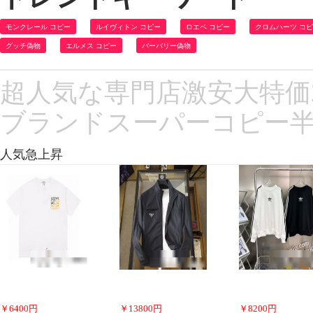
モンクレール コピー
ルイヴィトン コピー
ロエベ コピー
クロムハーツ コ
グッチ偽物
エルメス コピー
バーバリー偽物
超人気な専門店激安大特価202
ブランドスーパーコピー半
人気急上昇
￥
6400
円
￥
13800
円
￥
8200
円