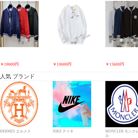
￥
19600
円
￥
10600
円
￥
15600
円
人気 ブランド
HERMES エルメス
NIKE ナイキ
MONCLER モンク
ル