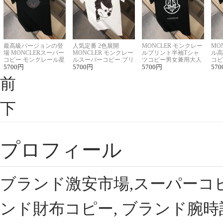
最高級バージョンの登
人気定番 2色展開
MONCLER モンクレー
MO
場 MONCLERスーパー
MONCLER モンクレー
ルプリント半袖Tシャ
ル高
コピー モンクレール星
ルスーパーコピー プリ
ツコピー男女兼用大人
コピ
座半袖Tシャツ
5700
円
ント半袖Tシャツ
5700
円
可愛い春夏コーデ
5700
円
ィブ
570
前
下
プロフィール
ブランド激安市場,スーパーコ
ンド財布コピー, ブランド腕時