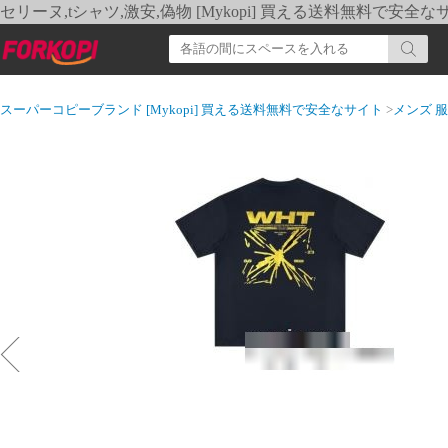
セリーヌ,tシャツ,激安,偽物 [Mykopi] 買える送料無料で安全な
スーパーコピーブランド [Mykopi] 買える送料無料で安全なサイト
>
メンズ 服