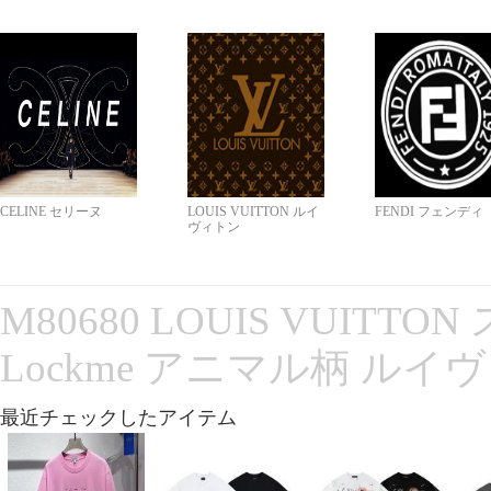
CELINE セリーヌ
LOUIS VUITTON ルイ
FENDI フェンディ
ヴィトン
M80680 LOUIS VUITT
Lockme アニマル柄 ルイ
最近チェックしたアイテム