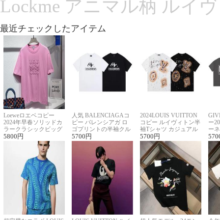
Lockme アニマル柄 ルイ
最近チェックしたアイテム
Loeweロエベコピー
人気 BALENCIAGAコ
2024LOUIS VUITTON
GI
2024年早春ソリッドカ
ピー バレンシアガ ロ
コピー ルイヴィトン半
ー2
ラークラシックビッグ
ゴプリントの半袖クル
袖Tシャツ カジュアル
ーネ
ロゴ刺繍Tシャツ
5800
円
ーネックTシャツ
5700
円
に馴染む 2色展開
5700
円
ー 
570