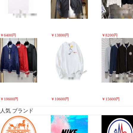
￥
6400
円
￥
13800
円
￥
8200
円
￥
19600
円
￥
10600
円
￥
15600
円
人気 ブランド