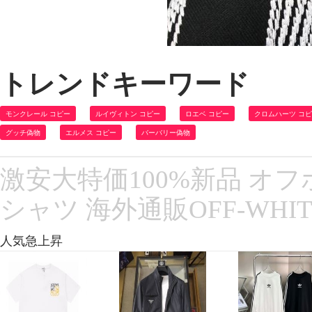
トレンドキーワード
モンクレール コピー
ルイヴィトン コピー
ロエベ コピー
クロムハーツ コ
グッチ偽物
エルメス コピー
バーバリー偽物
激安大特価100%新品 オ
シャツ 海外通販OFF-WHI
人気急上昇