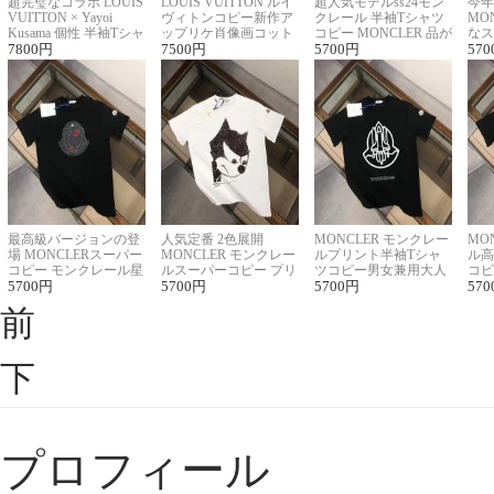
超完璧なコラボ LOUIS
LOUIS VUITTON ルイ
超人気モデルss24モン
今年
VUITTON × Yayoi
ヴィトンコピー新作ア
クレール 半袖Tシャツ
MO
Kusama 個性 半袖Tシャ
ップリケ肖像画コット
コピー MONCLER 品が
なス
ツコピー男女兼用
7800
円
ンニット半袖Tシャツ
7500
円
良く見た目
5700
円
ルコ
570
最高級バージョンの登
人気定番 2色展開
MONCLER モンクレー
MO
場 MONCLERスーパー
MONCLER モンクレー
ルプリント半袖Tシャ
ル高
コピー モンクレール星
ルスーパーコピー プリ
ツコピー男女兼用大人
コピ
座半袖Tシャツ
5700
円
ント半袖Tシャツ
5700
円
可愛い春夏コーデ
5700
円
ィブ
570
前
下
プロフィール