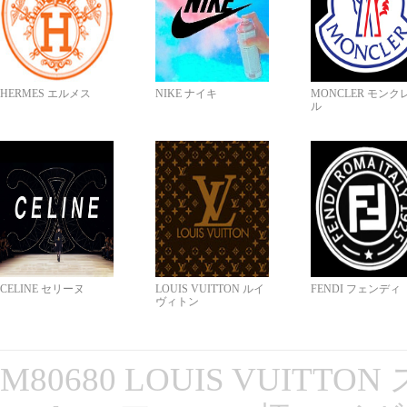
HERMES エルメス
NIKE ナイキ
MONCLER モンク
ル
CELINE セリーヌ
LOUIS VUITTON ルイ
FENDI フェンディ
ヴィトン
M80680 LOUIS VUITT