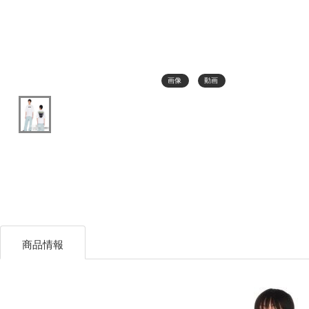
画像
動画
商品情報