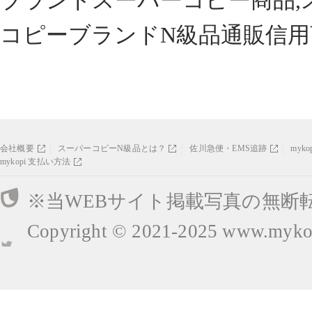
ブランドスーパーコピー商品,
コピーブランドN級品通販信用
会社概要
スーパーコピーN級品とは？
佐川急便・EMS追跡
myk
mykopi 支払い方法
※当WEBサイト掲載写真の無断
Copyright © 2021-2025
www.mykop