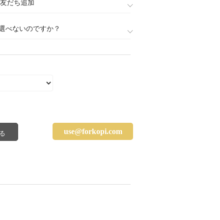
888)友だち追加
選べないのですか？
use@forkopi.com