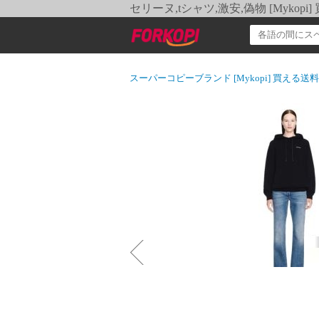
セリーヌ,tシャツ,激安,偽物 [Myko
スーパーコピーブランド [Mykopi] 買える