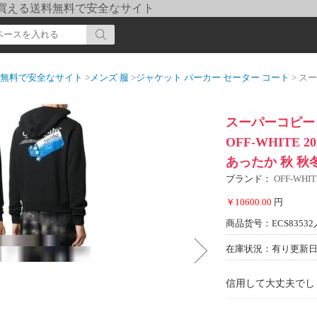
pi] 買える送料無料で安全なサイト
送料無料で安全なサイト
>
メンズ 服
>
ジャケット パーカー セーター コート
> スーパーコピ
スーパーコピー
OFF-WHITE
あったか 秋 秋
ブランド：
OFF-WH
￥10600.00
円
商品货号：ECS83532
在庫状況：有り
更新日期
信用して大丈夫でし