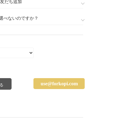
888)友だち追加
選べないのですか？
use@forkopi.com