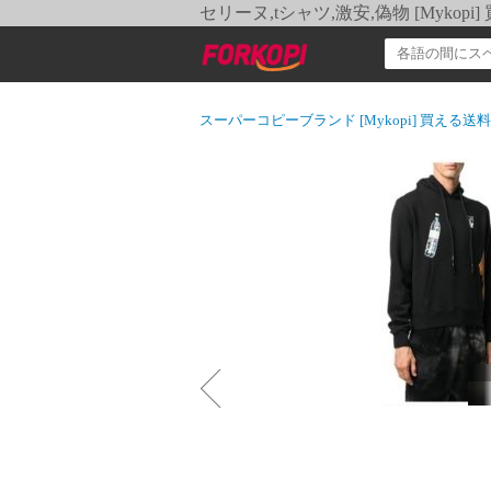
セリーヌ,tシャツ,激安,偽物 [Myko
スーパーコピーブランド [Mykopi] 買える