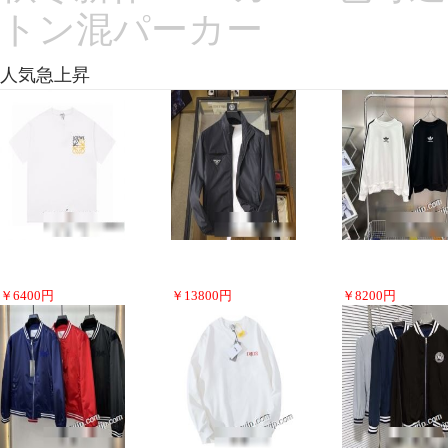
トン混パーカー
人気急上昇
￥
6400
円
￥
13800
円
￥
8200
円