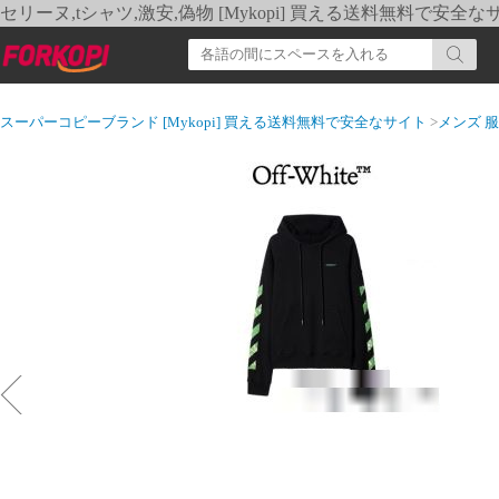
セリーヌ,tシャツ,激安,偽物 [Mykopi] 買える送料無料で安全な
スーパーコピーブランド [Mykopi] 買える送料無料で安全なサイト
>
メンズ 服