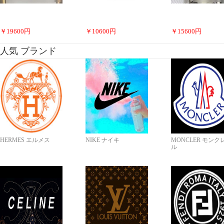
￥
19600
円
￥
10600
円
￥
15600
円
人気 ブランド
HERMES エルメス
NIKE ナイキ
MONCLER モンク
ル