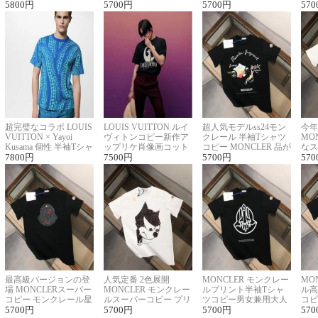
ロゴ刺繍Tシャツ
5800
円
ーネックTシャツ
5700
円
に馴染む 2色展開
5700
円
ー 
570
超完璧なコラボ LOUIS
LOUIS VUITTON ルイ
超人気モデルss24モン
今年
VUITTON × Yayoi
ヴィトンコピー新作ア
クレール 半袖Tシャツ
MO
Kusama 個性 半袖Tシャ
ップリケ肖像画コット
コピー MONCLER 品が
なス
ツコピー男女兼用
7800
円
ンニット半袖Tシャツ
7500
円
良く見た目
5700
円
ルコ
570
最高級バージョンの登
人気定番 2色展開
MONCLER モンクレー
MO
場 MONCLERスーパー
MONCLER モンクレー
ルプリント半袖Tシャ
ル高
コピー モンクレール星
ルスーパーコピー プリ
ツコピー男女兼用大人
コピ
座半袖Tシャツ
5700
円
ント半袖Tシャツ
5700
円
可愛い春夏コーデ
5700
円
ィブ
570