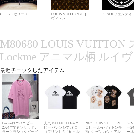
CELINE セリーヌ
LOUIS VUITTON ルイ
FENDI フェンディ
ヴィトン
M80680 LOUIS VUITT
Lockme アニマル柄 ルイ
最近チェックしたアイテム
Loeweロエベコピー
人気 BALENCIAGAコ
2024LOUIS VUITTON
GI
2024年早春ソリッドカ
ピー バレンシアガ ロ
コピー ルイヴィトン半
ー2
ラークラシックビッグ
ゴプリントの半袖クル
袖Tシャツ カジュアル
ーネ