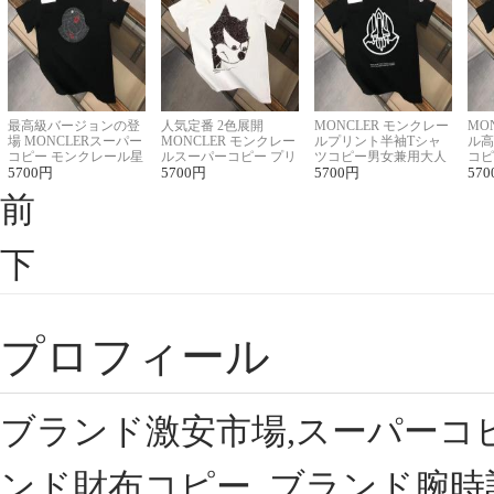
最高級バージョンの登
人気定番 2色展開
MONCLER モンクレー
MO
場 MONCLERスーパー
MONCLER モンクレー
ルプリント半袖Tシャ
ル高
コピー モンクレール星
ルスーパーコピー プリ
ツコピー男女兼用大人
コピ
座半袖Tシャツ
5700
円
ント半袖Tシャツ
5700
円
可愛い春夏コーデ
5700
円
ィブ
570
前
下
プロフィール
ブランド激安市場,スーパーコ
ンド財布コピー, ブランド腕時