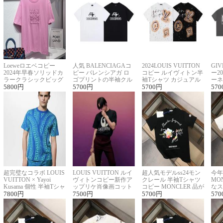
Loeweロエベコピー
人気 BALENCIAGAコ
2024LOUIS VUITTON
GI
2024年早春ソリッドカ
ピー バレンシアガ ロ
コピー ルイヴィトン半
ー2
ラークラシックビッグ
ゴプリントの半袖クル
袖Tシャツ カジュアル
ーネ
ロゴ刺繍Tシャツ
5800
円
ーネックTシャツ
5700
円
に馴染む 2色展開
5700
円
ー 
570
超完璧なコラボ LOUIS
LOUIS VUITTON ルイ
超人気モデルss24モン
今年
VUITTON × Yayoi
ヴィトンコピー新作ア
クレール 半袖Tシャツ
MO
Kusama 個性 半袖Tシャ
ップリケ肖像画コット
コピー MONCLER 品が
なス
ツコピー男女兼用
7800
円
ンニット半袖Tシャツ
7500
円
良く見た目
5700
円
ルコ
570