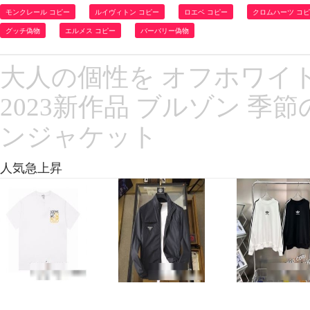
モンクレール コピー
ルイヴィトン コピー
ロエベ コピー
クロムハーツ コ
グッチ偽物
エルメス コピー
バーバリー偽物
大人の個性を オフホワイト 
2023新作品 ブルゾン 
ンジャケット
人気急上昇