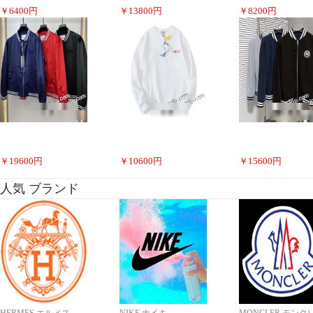
￥
6400
円
￥
13800
円
￥
8200
円
￥
19600
円
￥
10600
円
￥
15600
円
人気 ブランド