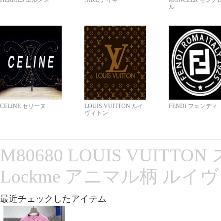
HERMES エルメス
NIKE ナイキ
MONCLER モンク
ル
CELINE セリーヌ
LOUIS VUITTON ルイ
FENDI フェンディ
ヴィトン
M80680 LOUIS VUITT
Lockme アニマル柄 ルイ
最近チェックしたアイテム