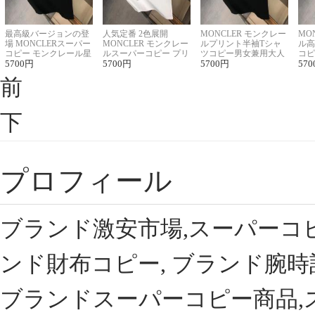
最高級バージョンの登
人気定番 2色展開
MONCLER モンクレー
MO
場 MONCLERスーパー
MONCLER モンクレー
ルプリント半袖Tシャ
ル高
コピー モンクレール星
ルスーパーコピー プリ
ツコピー男女兼用大人
コピ
座半袖Tシャツ
5700
円
ント半袖Tシャツ
5700
円
可愛い春夏コーデ
5700
円
ィブ
570
前
下
プロフィール
ブランド激安市場,スーパーコ
ンド財布コピー, ブランド腕時
ブランドスーパーコピー商品,