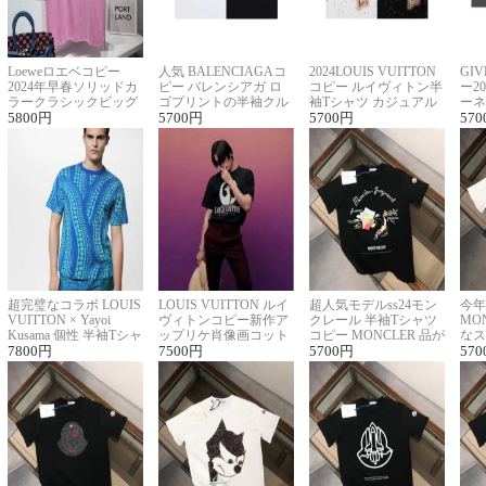
Loeweロエベコピー
人気 BALENCIAGAコ
2024LOUIS VUITTON
GI
2024年早春ソリッドカ
ピー バレンシアガ ロ
コピー ルイヴィトン半
ー2
ラークラシックビッグ
ゴプリントの半袖クル
袖Tシャツ カジュアル
ーネ
ロゴ刺繍Tシャツ
5800
円
ーネックTシャツ
5700
円
に馴染む 2色展開
5700
円
ー 
570
超完璧なコラボ LOUIS
LOUIS VUITTON ルイ
超人気モデルss24モン
今年
VUITTON × Yayoi
ヴィトンコピー新作ア
クレール 半袖Tシャツ
MO
Kusama 個性 半袖Tシャ
ップリケ肖像画コット
コピー MONCLER 品が
なス
ツコピー男女兼用
7800
円
ンニット半袖Tシャツ
7500
円
良く見た目
5700
円
ルコ
570