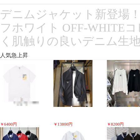
デニムジャケット新登場！
フホワイト OFF-WHITE
く肌触りの良いデニム生地
人気急上昇
￥
6400
円
￥
13800
円
￥
8200
円