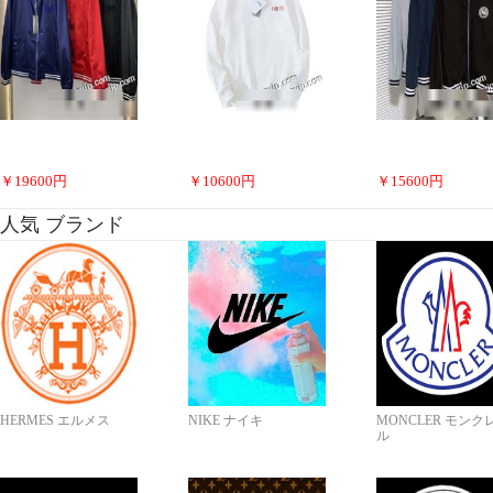
￥
19600
円
￥
10600
円
￥
15600
円
人気 ブランド
HERMES エルメス
NIKE ナイキ
MONCLER モンク
ル