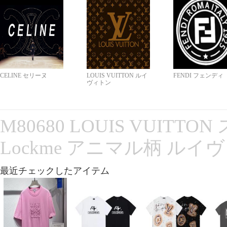
CELINE セリーヌ
LOUIS VUITTON ルイ
FENDI フェンディ
ヴィトン
M80680 LOUIS VUITT
Lockme アニマル柄 ルイ
最近チェックしたアイテム