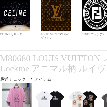
CELINE セリーヌ
LOUIS VUITTON ルイ
FENDI フェンディ
ヴィトン
M80680 LOUIS VUITT
Lockme アニマル柄 ルイ
最近チェックしたアイテム