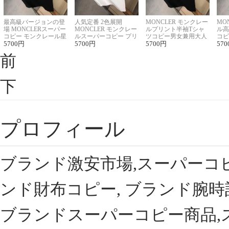
最高級バージョンの登
人気定番 2色展開
MONCLER モンクレー
MO
場 MONCLERスーパー
MONCLER モンクレー
ルプリント半袖Tシャ
ル高
コピー モンクレール星
ルスーパーコピー プリ
ツコピー男女兼用大人
コピ
座半袖Tシャツ
5700
円
ント半袖Tシャツ
5700
円
可愛い春夏コーデ
5700
円
ィブ
570
前
下
プロフィール
ブランド激安市場,スーパーコ
ンド財布コピー, ブランド腕時
ブランドスーパーコピー商品,