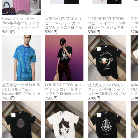
Loeweロエベコピー
人気 BALENCIAGAコ
2024LOUIS VUITTON
GI
2024年早春ソリッドカ
ピー バレンシアガ ロ
コピー ルイヴィトン半
ー2
ラークラシックビッグ
ゴプリントの半袖クル
袖Tシャツ カジュアル
ーネ
ロゴ刺繍Tシャツ
5800
円
ーネックTシャツ
5700
円
に馴染む 2色展開
5700
円
ー 
570
超完璧なコラボ LOUIS
LOUIS VUITTON ルイ
超人気モデルss24モン
今年
VUITTON × Yayoi
ヴィトンコピー新作ア
クレール 半袖Tシャツ
MO
Kusama 個性 半袖Tシャ
ップリケ肖像画コット
コピー MONCLER 品が
なス
ツコピー男女兼用
7800
円
ンニット半袖Tシャツ
7500
円
良く見た目
5700
円
ルコ
570