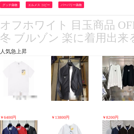
グッチ偽物
エルメス コピー
バーバリー偽物
オフホワイト 目玉商品 OFF
冬 ブルゾン 楽に着用出来
人気急上昇
￥
6400
円
￥
13800
円
￥
8200
円