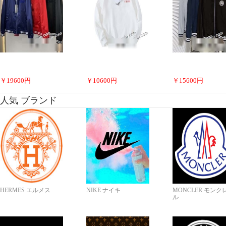
￥
19600
円
￥
10600
円
￥
15600
円
人気 ブランド
HERMES エルメス
NIKE ナイキ
MONCLER モンク
ル