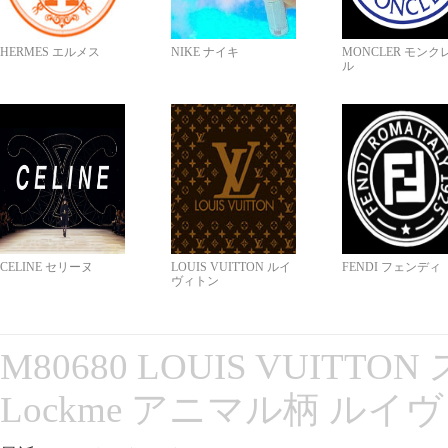
HERMES エルメス
NIKE ナイキ
MONCLER モンク
ル
CELINE セリーヌ
LOUIS VUITTON ルイ
FENDI フェンディ
ヴィトン
M80680 LOUIS VUITT
Lockme アニマル柄 ルイ