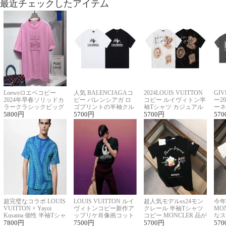
最近チェックしたアイテム
Loeweロエベコピー
人気 BALENCIAGAコ
2024LOUIS VUITTON
GI
2024年早春ソリッドカ
ピー バレンシアガ ロ
コピー ルイヴィトン半
ー2
ラークラシックビッグ
ゴプリントの半袖クル
袖Tシャツ カジュアル
ーネ
ロゴ刺繍Tシャツ
5800
円
ーネックTシャツ
5700
円
に馴染む 2色展開
5700
円
ー 
570
超完璧なコラボ LOUIS
LOUIS VUITTON ルイ
超人気モデルss24モン
今年
VUITTON × Yayoi
ヴィトンコピー新作ア
クレール 半袖Tシャツ
MO
Kusama 個性 半袖Tシャ
ップリケ肖像画コット
コピー MONCLER 品が
なス
ツコピー男女兼用
7800
円
ンニット半袖Tシャツ
7500
円
良く見た目
5700
円
ルコ
570