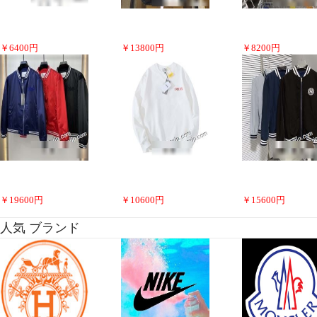
￥
6400
円
￥
13800
円
￥
8200
円
￥
19600
円
￥
10600
円
￥
15600
円
人気 ブランド