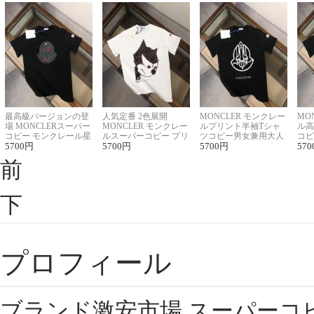
最高級バージョンの登
人気定番 2色展開
MONCLER モンクレー
MO
場 MONCLERスーパー
MONCLER モンクレー
ルプリント半袖Tシャ
ル高
コピー モンクレール星
ルスーパーコピー プリ
ツコピー男女兼用大人
コピ
座半袖Tシャツ
5700
円
ント半袖Tシャツ
5700
円
可愛い春夏コーデ
5700
円
ィブ
570
前
下
プロフィール
ブランド激安市場,スーパーコ