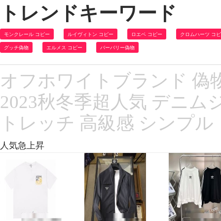
トレンドキーワード
モンクレール コピー
ルイヴィトン コピー
ロエベ コピー
クロムハーツ コ
グッチ偽物
エルメス コピー
バーバリー偽物
オフホワイトブランド 偽物 通
2023秋冬季超人気 デニム
トレッチ 高級感 シンプル
人気急上昇