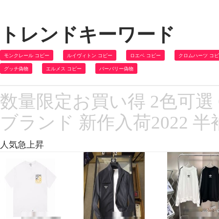
トレンドキーワード
モンクレール コピー
ルイヴィトン コピー
ロエベ コピー
クロムハーツ コ
グッチ偽物
エルメス コピー
バーバリー偽物
数量限定お買い得 2色可選 
ブランド 新作入荷2022 
人気急上昇