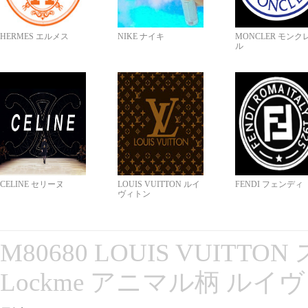
HERMES エルメス
NIKE ナイキ
MONCLER モンク
ル
CELINE セリーヌ
LOUIS VUITTON ルイ
FENDI フェンディ
ヴィトン
M80680 LOUIS VUITT
Lockme アニマル柄 ルイ