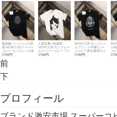
最高級バージョンの登
人気定番 2色展開
MONCLER モンクレー
MO
場 MONCLERスーパー
MONCLER モンクレー
ルプリント半袖Tシャ
ル高
コピー モンクレール星
ルスーパーコピー プリ
ツコピー男女兼用大人
コピ
座半袖Tシャツ
5700
円
ント半袖Tシャツ
5700
円
可愛い春夏コーデ
5700
円
ィブ
570
前
下
プロフィール
ブランド激安市場,スーパーコ