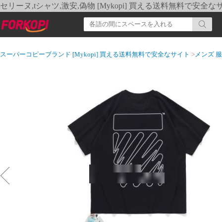
セリーヌ,tシャツ,激安,偽物 [Mykopi] 買える送料無料で安全な
スーパーコピーブランド [Mykopi] 買える送料無料で安全なサイト
>
メンズ 服