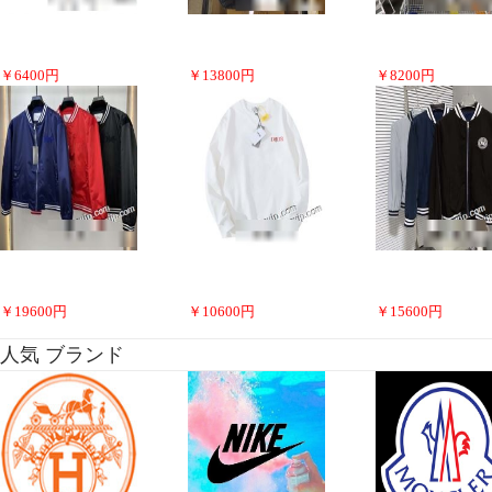
￥
6400
円
￥
13800
円
￥
8200
円
￥
19600
円
￥
10600
円
￥
15600
円
人気 ブランド