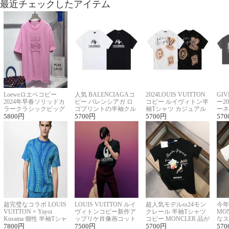
最近チェックしたアイテム
Loeweロエベコピー
人気 BALENCIAGAコ
2024LOUIS VUITTON
GI
2024年早春ソリッドカ
ピー バレンシアガ ロ
コピー ルイヴィトン半
ー2
ラークラシックビッグ
ゴプリントの半袖クル
袖Tシャツ カジュアル
ーネ
ロゴ刺繍Tシャツ
5800
円
ーネックTシャツ
5700
円
に馴染む 2色展開
5700
円
ー 
570
超完璧なコラボ LOUIS
LOUIS VUITTON ルイ
超人気モデルss24モン
今年
VUITTON × Yayoi
ヴィトンコピー新作ア
クレール 半袖Tシャツ
MO
Kusama 個性 半袖Tシャ
ップリケ肖像画コット
コピー MONCLER 品が
なス
ツコピー男女兼用
7800
円
ンニット半袖Tシャツ
7500
円
良く見た目
5700
円
ルコ
570