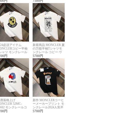
ーパーコピー
500
円
半袖Tシャツ男女兼用
7500
円
024必須アイテム
新着商品 MONCLER 夏
ONCLERコピー半袖
の万能半袖Tシャツモ
シャツ モンクレール
ンクレール コピー ヴ
らしいプリント
700
円
ィンテージ風
5700
円
洒落格上げ
新作 MONCLERコーヒ
ONCLER 52MC-
ーメーカープリント モ
N02 モンクレールコ
ンクレール2024人気半
ー半袖Tシャツ ユニ
700
円
袖Tシャツコピー
5700
円
ックス