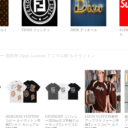
N ルイ
FENDI フェンディ
DIOR ディオール
SUP
ム
コピー 長財布 Zippy Lockme アニマル柄 ルイヴィトン
2024LOUIS VUITTON
GIVENCHY ジバンシ
LOUIS VUITTON新作
超
コピー ルイヴィトン半
ー2024ssロゴ半袖クル
アップリケジャージ半
グ
袖Tシャツ カジュアル
ーネックTシャツコピ
袖Tシャツコピー ルイ
ッ