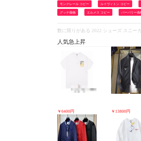
モンクレール コピー
ルイヴィトン コピー
グッチ偽物
エルメス コピー
バーバリー偽
数に限りがある 2022 シューズ スニー
人気急上昇
￥
6400
円
￥
13800
円