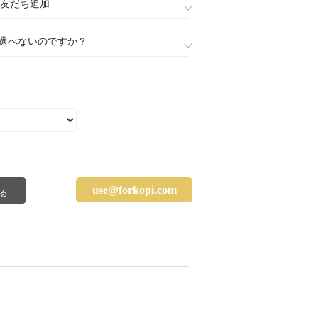
888)友だち追加
選べないのですか？
use@forkopi.com