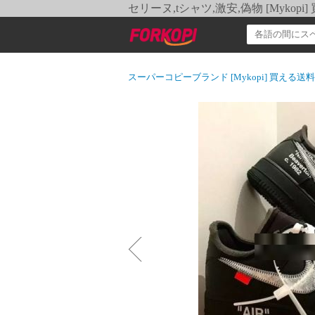
セリーヌ,tシャツ,激安,偽物 [Myko
スーパーコピーブランド [Mykopi] 買える