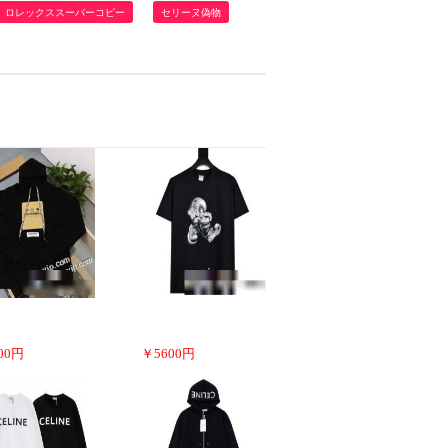
ロレックススーパーコピー
セリーヌ偽物
00
円
￥
5600
円