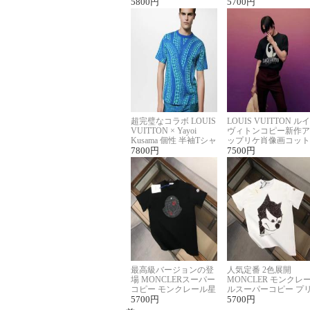
ロゴ刺繍Tシャツ
5800
円
ーネックTシャツ
5700
円
超完璧なコラボ LOUIS
LOUIS VUITTON ルイ
VUITTON × Yayoi
ヴィトンコピー新作ア
Kusama 個性 半袖Tシャ
ップリケ肖像画コット
ツコピー男女兼用
7800
円
ンニット半袖Tシャツ
7500
円
最高級バージョンの登
人気定番 2色展開
場 MONCLERスーパー
MONCLER モンクレ
コピー モンクレール星
ルスーパーコピー プ
座半袖Tシャツ
5700
円
ント半袖Tシャツ
5700
円