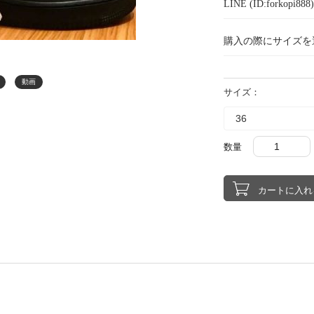
LINE (ID:forkopi
購入の際にサイズを
動画
サイズ：
数量