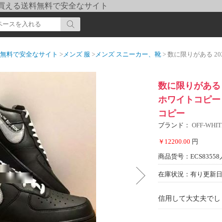
pi] 買える送料無料で安全なサイト
送料無料で安全なサイト
>
メンズ 服
>
メンズ スニーカー、靴
> 数に限りがある 2022 シューズ
数に限りがある 
ホワイトコピー 
コピー
ブランド：
OFF-WH
￥12200.00
円
商品货号：ECS83558
在庫状況：有り
更新日期
信用して大丈夫でし