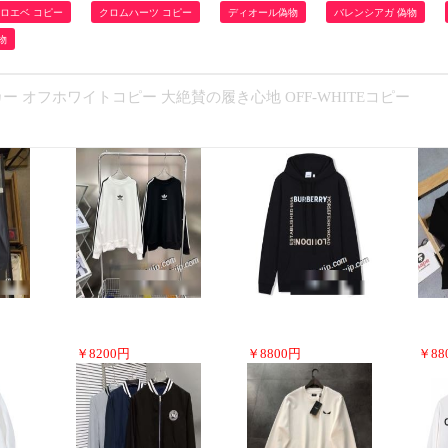
ロエベ コピー
クロムハーツ コピー
ディオール偽物
バレンシアガ 偽物
物
カー オフホワイトコピー 大絶賛の履き心地 OFF-WHITEコピー
￥
8200
円
￥
8800
円
￥
88