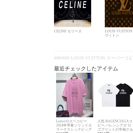
CELINE セリーヌ
LOUIS VUITTO
ヴィトン
M80680 LOUIS VUITTON スーパー
最近チェックしたアイテム
Loeweロエベコピー
人気 BALENCIAGAコ
2024年早春ソリッドカ
ピー バレンシアガ ロ
ラークラシックビッグ
ゴプリントの半袖クル