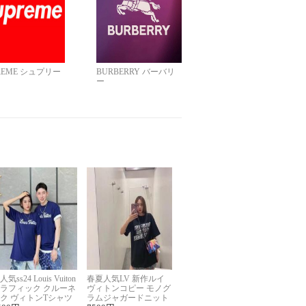
REME シュプリー
BURBERRY バーバリ
ー
人気ss24 Louis Vuiton
春夏人気LV 新作ルイ
ラフィック クルーネ
ヴィトンコピー モノグ
ク ヴィトンTシャツ
ラムジャガードニット