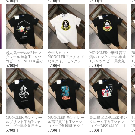
に馴染む 2色展開
5700
円
ー ユニセックス
5700
円
ヴィトン着回し抜群
7500
円
ス
7
超人気モデルss24モン
今年大ヒット
MONCLER中華風 高品
2
クレール 半袖Tシャツ
MONCLERアクチィブ
質のモンクレール半袖
M
コピー MONCLER 品が
なスタイル モンクレー
Tシャツコピー 男女兼
T
良く見た目
5700
円
ルコピー半袖Tシャツ
5700
円
用 着回し抜群
5700
円
夏
5
MONCLER モンクレー
MONCLER モンクレー
高品質 MONCLER モン
お
ー
ルプリント半袖Tシャ
ル高品質半袖Tシャツ
クレール半袖Tシャツ
M
リ
ツコピー男女兼用大人
コピー 2色展開 アクチ
コピー24SS 綿100ロゴ
U
可愛い春夏コーデ
5700
円
ィブなスタイル
5700
円
プリント 2色展開
5700
円
ピ
5
セ