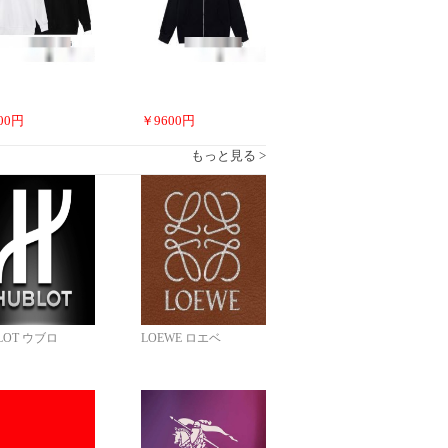
00
円
￥
9600
円
もっと見る >
LOT ウブロ
LOEWE ロエベ