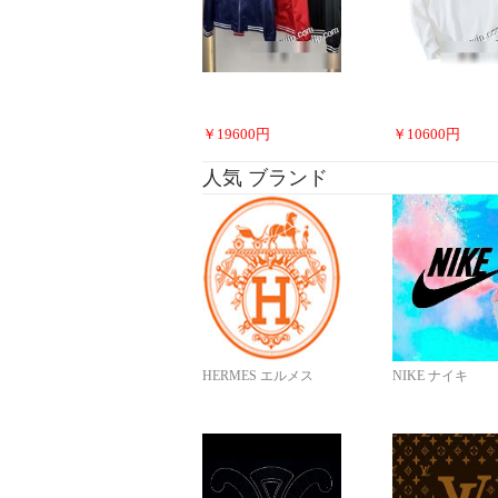
￥
19600
円
￥
10600
円
人気 ブランド
HERMES エルメス
NIKE ナイキ