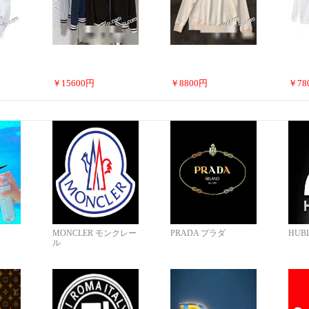
￥
15600
円
￥
8800
円
￥
78
MONCLER モンクレー
PRADA プラダ
HUB
ル