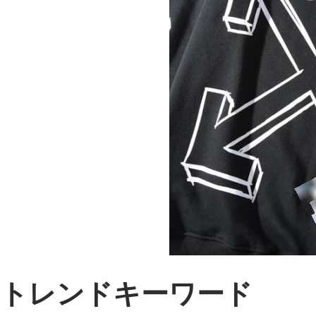
トレンドキーワード