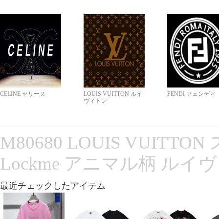
CELINE セリーヌ
LOUIS VUITTON ルイ
FENDI フェンディ
ヴィトン
M80680 LOUIS VUITT
Lockme アニマル柄 ルイ
最近チェックしたアイテム