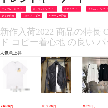
モンクレール コピー
ルイヴィトン コピー
ロエベ コピー
クロムハーツ コ
グッチ偽物
エルメス コピー
バーバリー偽物
新作入荷2022 商品の特長 
ド コピー着心地 の良い 
人気急上昇
￥
6400
円
￥
13800
円
￥
8200
円