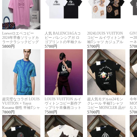
Loeweロエベコピー
人気 BALENCIAGAコ
2024LOUIS VUITTON
GI
2024年早春ソリッドカ
ピー バレンシアガ ロ
コピー ルイヴィトン半
ー2
ラークラシックビッグ
ゴプリントの半袖クル
袖Tシャツ カジュアル
ーネ
ロゴ刺繍Tシャツ
5800
円
ーネックTシャツ
5700
円
に馴染む 2色展開
5700
円
ー 
570
超完璧なコラボ LOUIS
LOUIS VUITTON ルイ
超人気モデルss24モン
今年
VUITTON × Yayoi
ヴィトンコピー新作ア
クレール 半袖Tシャツ
MO
Kusama 個性 半袖Tシャ
ップリケ肖像画コット
コピー MONCLER 品が
なス
ツコピー男女兼用
7800
円
ンニット半袖Tシャツ
7500
円
良く見た目
5700
円
ルコ
570