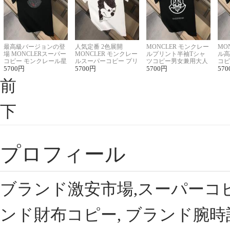
最高級バージョンの登
人気定番 2色展開
MONCLER モンクレー
MO
場 MONCLERスーパー
MONCLER モンクレー
ルプリント半袖Tシャ
ル高
コピー モンクレール星
ルスーパーコピー プリ
ツコピー男女兼用大人
コピ
座半袖Tシャツ
5700
円
ント半袖Tシャツ
5700
円
可愛い春夏コーデ
5700
円
ィブ
570
前
下
プロフィール
ブランド激安市場,スーパーコ
ンド財布コピー, ブランド腕時