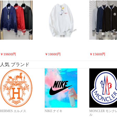
￥
19600
円
￥
10600
円
￥
15600
円
人気 ブランド
HERMES エルメス
NIKE ナイキ
MONCLER モンク
ル