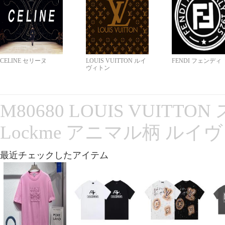
CELINE セリーヌ
LOUIS VUITTON ルイ
FENDI フェンディ
ヴィトン
M80680 LOUIS VUITT
Lockme アニマル柄 ルイ
最近チェックしたアイテム