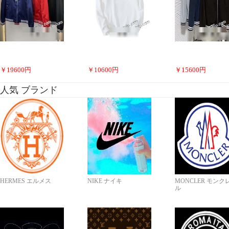
￥
19600
円
￥
10600
円
￥
15600
円
人気 ブランド
HERMES エルメス
NIKE ナイキ
MONCLER モンク
ル