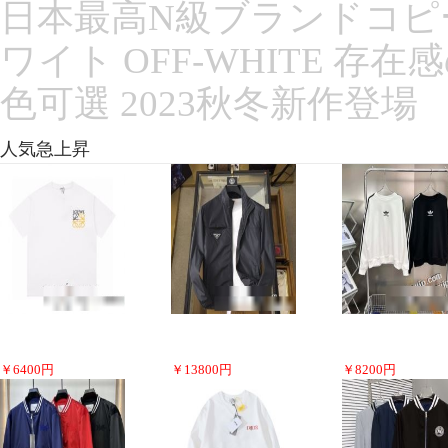
日本最高N級ブランドコピ
ワイト OFF-WHITE 存
色可選 2023秋冬新作登場
人気急上昇
￥
6400
円
￥
13800
円
￥
8200
円