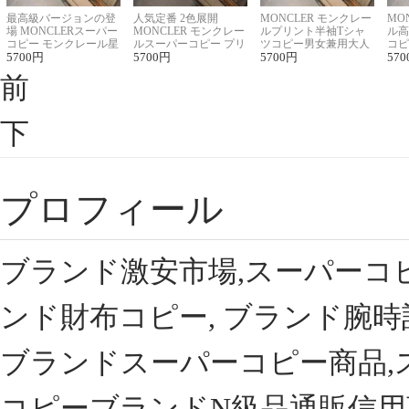
最高級バージョンの登
人気定番 2色展開
MONCLER モンクレー
MO
場 MONCLERスーパー
MONCLER モンクレー
ルプリント半袖Tシャ
ル高
コピー モンクレール星
ルスーパーコピー プリ
ツコピー男女兼用大人
コピ
座半袖Tシャツ
5700
円
ント半袖Tシャツ
5700
円
可愛い春夏コーデ
5700
円
ィブ
570
前
下
プロフィール
ブランド激安市場,スーパーコ
ンド財布コピー, ブランド腕時
ブランドスーパーコピー商品,
コピーブランドN級品通販信用