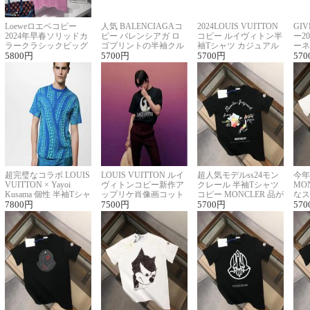
Loeweロエベコピー
人気 BALENCIAGAコ
2024LOUIS VUITTON
GI
2024年早春ソリッドカ
ピー バレンシアガ ロ
コピー ルイヴィトン半
ー2
ラークラシックビッグ
ゴプリントの半袖クル
袖Tシャツ カジュアル
ーネ
ロゴ刺繍Tシャツ
5800
円
ーネックTシャツ
5700
円
に馴染む 2色展開
5700
円
ー 
570
超完璧なコラボ LOUIS
LOUIS VUITTON ルイ
超人気モデルss24モン
今年
VUITTON × Yayoi
ヴィトンコピー新作ア
クレール 半袖Tシャツ
MO
Kusama 個性 半袖Tシャ
ップリケ肖像画コット
コピー MONCLER 品が
なス
ツコピー男女兼用
7800
円
ンニット半袖Tシャツ
7500
円
良く見た目
5700
円
ルコ
570