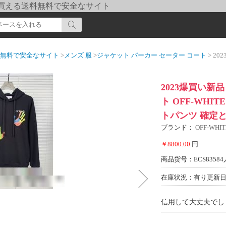
pi] 買える送料無料で安全なサイト
送料無料で安全なサイト
>
メンズ 服
>
ジャケット パーカー セーター コート
> 2023爆買い
2023爆買い新
ト OFF-WH
トパンツ 確定
ブランド：
OFF-WH
￥8800.00
円
商品货号：ECS83584
在庫状況：有り
更新日期
信用して大丈夫でし