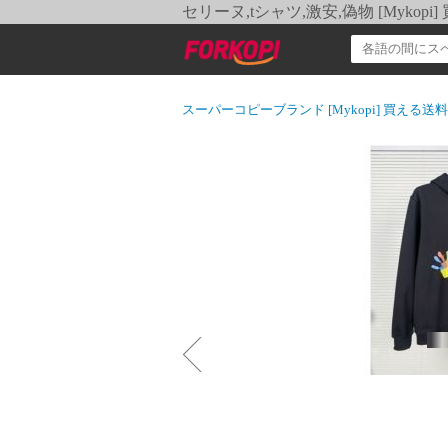
セリーヌ,tシャツ,激安,偽物 [Myko
スーパーコピーブランド [Mykopi] 買える