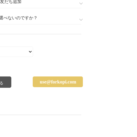
888)友だち追加
選べないのですか？
use@forkopi.com