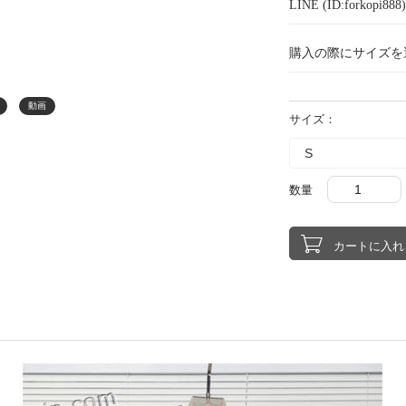
LINE (ID:forkopi
購入の際にサイズを
動画
サイズ：
数量