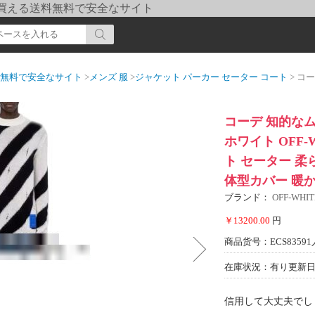
pi] 買える送料無料で安全なサイト
送料無料で安全なサイト
>
メンズ 服
>
ジャケット パーカー セーター コート
> コーデ 知的なムードを
コーデ 知的な
ホワイト OFF-
ト セーター 柔
体型カバー 暖か
ブランド：
OFF-WH
￥13200.00
円
商品货号：ECS83591
在庫状況：有り
更新日期
信用して大丈夫でし