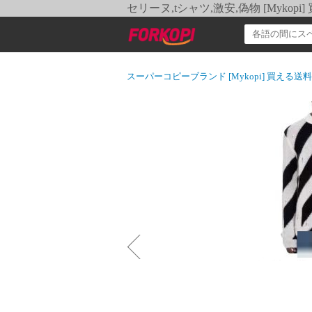
セリーヌ,tシャツ,激安,偽物 [Myko
スーパーコピーブランド [Mykopi] 買える