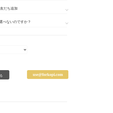
888)友だち追加
選べないのですか？
use@forkopi.com