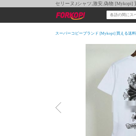
セリーヌ,tシャツ,激安,偽物 [Myko
スーパーコピーブランド [Mykopi] 買える