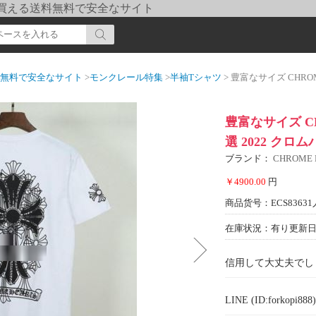
pi] 買える送料無料で安全なサイト
送料無料で安全なサイト
>
モンクレール特集
>
半袖Tシャツ
> 豊富なサイズ CHROME HE
豊富なサイズ CH
選 2022 ク
ブランド：
CHROME
￥4900.00
円
商品货号：ECS83631
在庫状況：有り
更新日期
信用して大丈夫でし
LINE (ID:forkopi