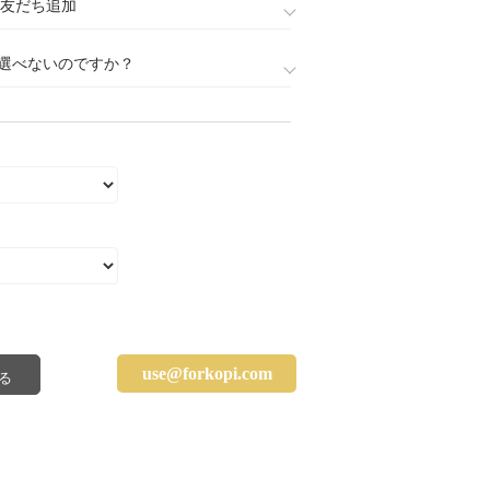
888)友だち追加
選べないのですか？
use@forkopi.com