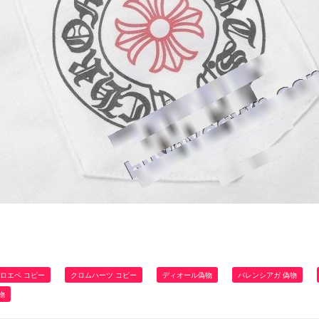
ロエベ コピー
クロムハーツ コピー
ディオール偽物
バレンシアガ 偽物
物