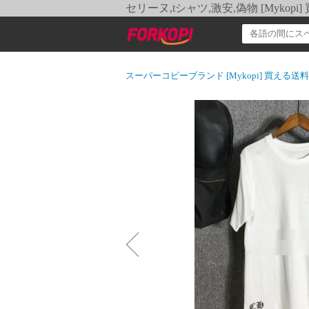
セリーヌ,tシャツ,激安,偽物 [Myko
スーパーコピーブランド [Mykopi] 買える