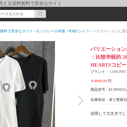
pi] 買える送料無料で安全なサイト
送料無料で安全なサイト
>
モンクレール特集
>
半袖Tシャツ
> バリエーションに富む クロムハーツコピー 
バリエーション
：比较华丽的 20
HEARTSコピー
ブランド：
CHROME
￥4900.00
円
商品货号：ECS83633
在庫状況：有り
更新日期
信用して大丈夫でし