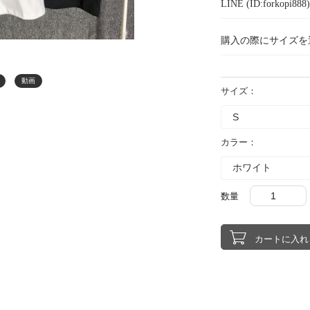
LINE (ID:forkopi
購入の際にサイズを
動画
サイズ：
カラー：
数量