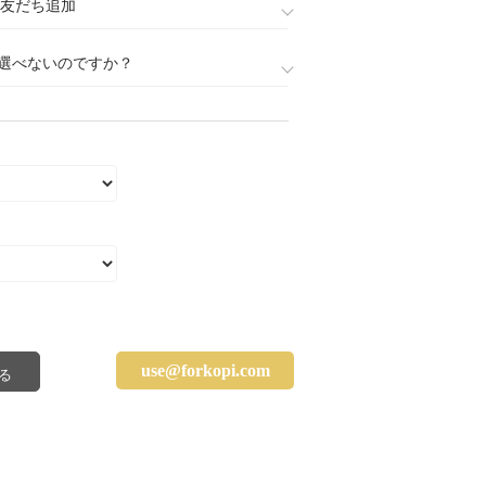
888)友だち追加
選べないのですか？
use@forkopi.com