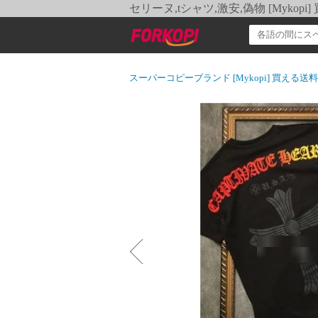
セリーヌ,tシャツ,激安,偽物 [Myko
スーパーコピーブランド [Mykopi] 買える