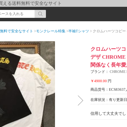
pi] 買える送料無料で安全なサイト
送料無料で安全なサイト
>
モンクレール特集
>
半袖Tシャツ
> クロムハーツコピー 半袖Tシャツ 2022
クロムハーツコピ
デザ CHROME
関係なく長年愛
ブランド：
CHROME
￥4900.00
円
商品货号：ECS83637
在庫状況：有り
更新日期
信用して大丈夫でし