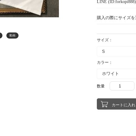
LINE (ID:forkopi
購入の際にサイズを
動画
サイズ：
カラー：
数量