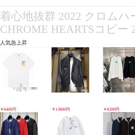
着心地抜群 2022 クロム
CHROME HEARTSコピー
人気急上昇
￥
6400
円
￥
13800
円
￥
8200
円