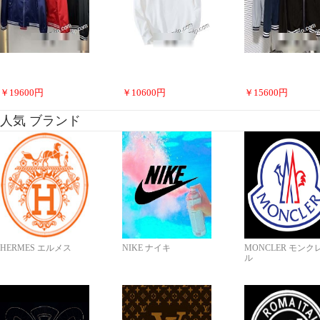
￥
19600
円
￥
10600
円
￥
15600
円
人気 ブランド
HERMES エルメス
NIKE ナイキ
MONCLER モンク
ル