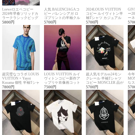
Loeweロエベコピー
人気 BALENCIAGAコ
2024LOUIS VUITTON
GI
2024年早春ソリッドカ
ピー バレンシアガ ロ
コピー ルイヴィトン半
ー2
ラークラシックビッグ
ゴプリントの半袖クル
袖Tシャツ カジュアル
ーネ
ロゴ刺繍Tシャツ
5800
円
ーネックTシャツ
5700
円
に馴染む 2色展開
5700
円
ー 
570
超完璧なコラボ LOUIS
LOUIS VUITTON ルイ
超人気モデルss24モン
今年
VUITTON × Yayoi
ヴィトンコピー新作ア
クレール 半袖Tシャツ
MO
Kusama 個性 半袖Tシャ
ップリケ肖像画コット
コピー MONCLER 品が
なス
ツコピー男女兼用
7800
円
ンニット半袖Tシャツ
7500
円
良く見た目
5700
円
ルコ
570