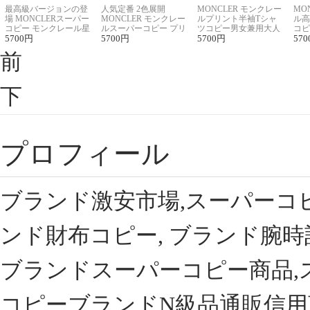
最高級バージョンの登
人気定番 2色展開
MONCLER モンクレー
MO
場 MONCLERスーパー
MONCLER モンクレー
ルプリント半袖Tシャ
ル高
コピー モンクレール星
ルスーパーコピー プリ
ツコピー男女兼用大人
コピ
座半袖Tシャツ
5700
円
ント半袖Tシャツ
5700
円
可愛い春夏コーデ
5700
円
ィブ
570
前
下
プロフィール
ブランド激安市場,スーパーコ
ンド財布コピー, ブランド腕時
ブランドスーパーコピー商品,
コピーブランドN級品通販信用