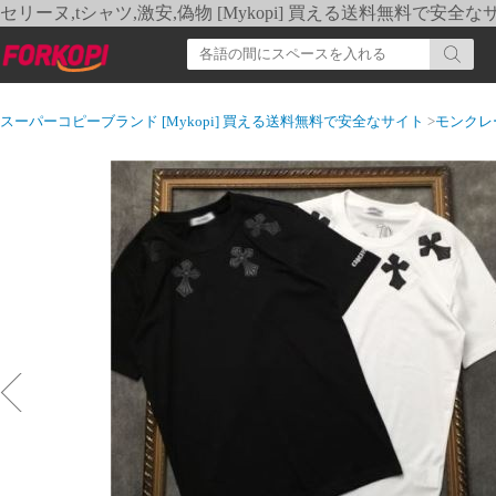
セリーヌ,tシャツ,激安,偽物 [Mykopi] 買える送料無料で安全な
スーパーコピーブランド [Mykopi] 買える送料無料で安全なサイト
>
モンクレ