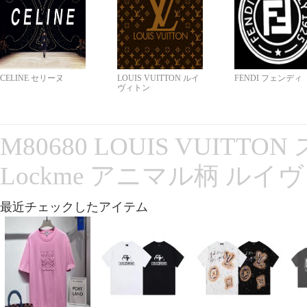
CELINE セリーヌ
LOUIS VUITTON ルイ
FENDI フェンディ
ヴィトン
M80680 LOUIS VUITT
Lockme アニマル柄 ルイ
最近チェックしたアイテム