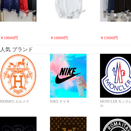
￥
19600
円
￥
10600
円
￥
15600
円
人気 ブランド
HERMES エルメス
NIKE ナイキ
MONCLER モンク
ル