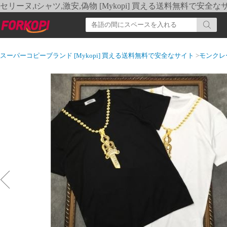
セリーヌ,tシャツ,激安,偽物 [Mykopi] 買える送料無料で安全な
スーパーコピーブランド [Mykopi] 買える送料無料で安全なサイト
>
モンクレ