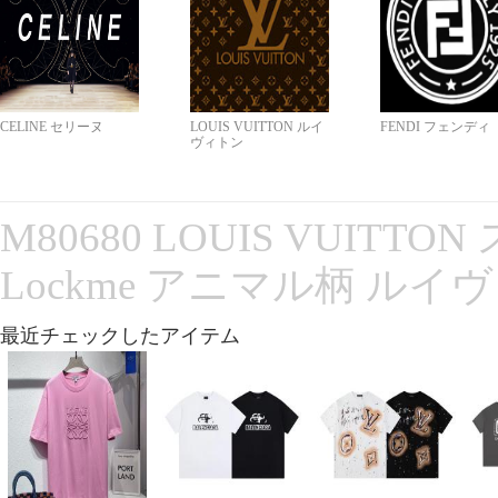
CELINE セリーヌ
LOUIS VUITTON ルイ
FENDI フェンディ
ヴィトン
M80680 LOUIS VUITT
Lockme アニマル柄 ルイ
最近チェックしたアイテム