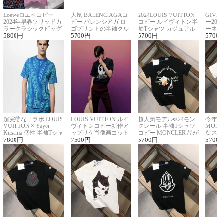
Loeweロエベコピー
人気 BALENCIAGAコ
2024LOUIS VUITTON
GI
2024年早春ソリッドカ
ピー バレンシアガ ロ
コピー ルイヴィトン半
ー2
ラークラシックビッグ
ゴプリントの半袖クル
袖Tシャツ カジュアル
ーネ
ロゴ刺繍Tシャツ
5800
円
ーネックTシャツ
5700
円
に馴染む 2色展開
5700
円
ー 
570
超完璧なコラボ LOUIS
LOUIS VUITTON ルイ
超人気モデルss24モン
今年
VUITTON × Yayoi
ヴィトンコピー新作ア
クレール 半袖Tシャツ
MO
Kusama 個性 半袖Tシャ
ップリケ肖像画コット
コピー MONCLER 品が
なス
ツコピー男女兼用
7800
円
ンニット半袖Tシャツ
7500
円
良く見た目
5700
円
ルコ
570