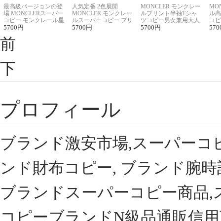
最高級バージョンの登
人気定番 2色展開
MONCLER モンクレー
MO
場 MONCLERスーパー
MONCLER モンクレー
ルプリント半袖Tシャ
ル高
コピー モンクレール星
ルスーパーコピー プリ
ツコピー男女兼用大人
コピ
座半袖Tシャツ
5700
円
ント半袖Tシャツ
5700
円
可愛い春夏コーデ
5700
円
ィブ
570
前
下
プロフィール
ブランド激安市場,スーパーコ
ンド財布コピー, ブランド腕時
ブランドスーパーコピー商品,
コピーブランドN級品通販信用