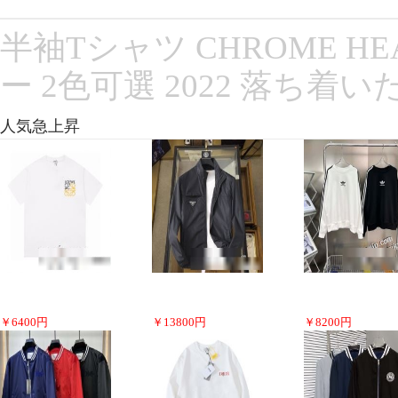
半袖Tシャツ CHROME 
ー 2色可選 2022 落ち着い
人気急上昇
￥
6400
円
￥
13800
円
￥
8200
円