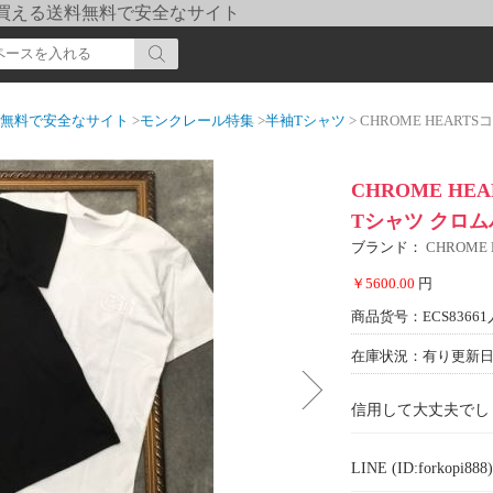
pi] 買える送料無料で安全なサイト
送料無料で安全なサイト
>
モンクレール特集
>
半袖Tシャツ
> CHROME HEARTSコピー
CHROME HE
Tシャツ クロムハ
ブランド：
CHROME
￥5600.00
円
商品货号：ECS83661
在庫状況：有り
更新日期
信用して大丈夫でし
LINE (ID:forkopi