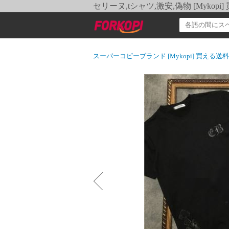
セリーヌ,tシャツ,激安,偽物 [Myko
スーパーコピーブランド [Mykopi] 買える