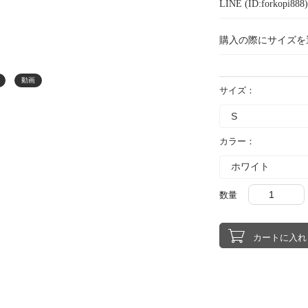
LINE (ID:forkopi
購入の際にサイズを
動画
サイズ：
カラー：
数量