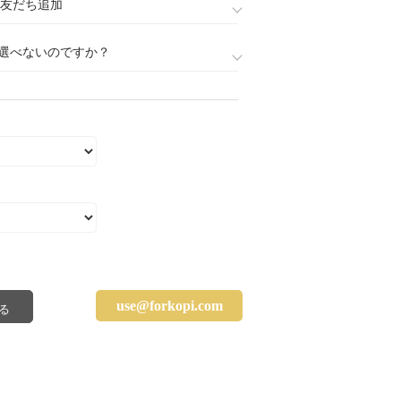
888)友だち追加
選べないのですか？
use@forkopi.com