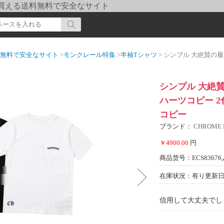
pi] 買える送料無料で安全なサイト
送料無料で安全なサイト
>
モンクレール特集
>
半袖Tシャツ
> シンプル 大絶賛の履き心地 半袖Tシ
シンプル 大絶賛
ハーツコピー 2色可
コピー
ブランド：
CHROME
￥4900.00
円
商品货号：ECS83676
在庫状況：有り
更新日期
信用して大丈夫でし