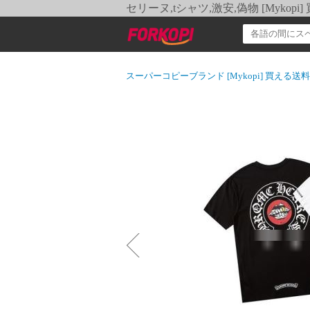
セリーヌ,tシャツ,激安,偽物 [Myko
スーパーコピーブランド [Mykopi] 買える